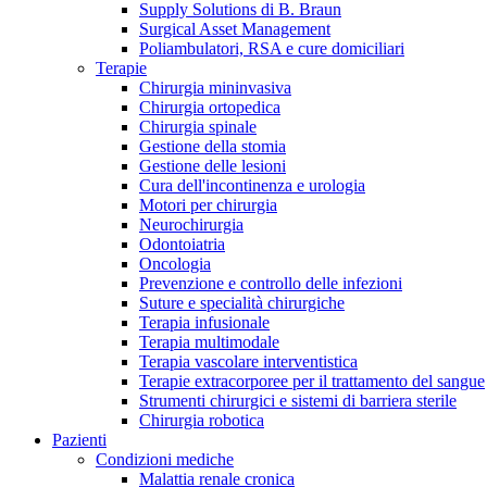
Supply Solutions di B. Braun
Contatti
Surgical Asset Management
Poliambulatori, RSA e cure domiciliari
Terapie
Chirurgia mininvasiva
Chirurgia ortopedica
Chirurgia spinale
Gestione della stomia
Gestione delle lesioni
Cura dell'incontinenza e urologia
Motori per chirurgia
Neurochirurgia
Odontoiatria
Oncologia
Prevenzione e controllo delle infezioni
Suture e specialità chirurgiche
Terapia infusionale
Terapia multimodale
Terapia vascolare interventistica
Campione stomia o cateteri
Trova la tua opportunità di lavoro!
Terapie extracorporee per il trattamento del sangue
Strumenti chirurgici e sistemi di barriera sterile
Richiedi gratuitamente un campione al nostro Customer Care, che t
Scopri le opportunità di carriera del Gruppo B. Braun. Visita il 
Chirurgia robotica
Pazienti
Condizioni mediche
Malattia renale cronica