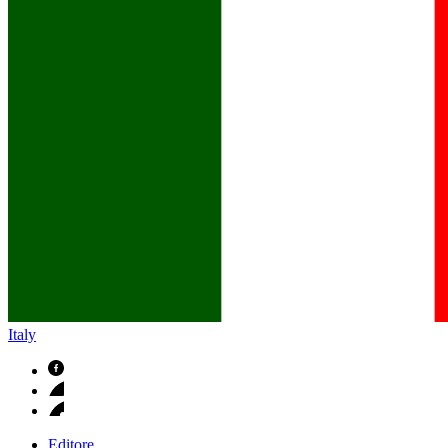
B. Braun in Italia
Scopri chi siamo ed entra nel mondo di B. Braun in Italia: 4 sed
Italy
Editore