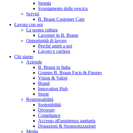
Stomia
Svuotamento della vescica
Servizi
B. Braun Customer Care
Lavora con noi
La nostra cultura
Lavorare in B. Braun
Opportunità di lavoro
Perché unirti a noi
Lavoro e carriera
Contatti
Chi siamo
Hai domande o richieste? Scrivici per entrare subito in contatto
Azienda
B. Braun in Italia
Gruppo B. Braun Facts & Figures
Vision & Valori
Catalogo prodotti
Brand
Innovation Hub
Trova il prodotto che stai cercando. Visita il catalogo B. Braun 
Storie
Responsabilità
Sostenibilità
Diversity
Compliance
Accesso all'assistenza sanitaria
Donazioni & Sponsorizzazioni
Media