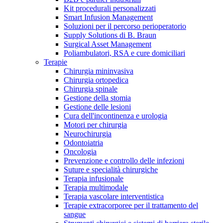
Kit procedurali personalizzati
Terapie
Media
Smart Infusion Management
Soluzioni per il percorso perioperatorio
Supply Solutions di B. Braun
Contatti
Surgical Asset Management
Poliambulatori, RSA e cure domiciliari
Terapie
Chirurgia mininvasiva
Chirurgia ortopedica
Chirurgia spinale
Gestione della stomia
Gestione delle lesioni
Cura dell'incontinenza e urologia
Motori per chirurgia
Neurochirurgia
Odontoiatria
Catalogo prodotti
Oncologia
Contatti
Prevenzione e controllo delle infezioni
Trova il prodotto che stai cercando. Visita il catalogo B.
Suture e specialità chirurgiche
Hai domande o richieste? Scrivici per entrare subito in
Braun con il nostro portfolio completo.
Terapia infusionale
contatto con un nostro referente.
Terapia multimodale
Terapia vascolare interventistica
Terapie extracorporee per il trattamento del
sangue