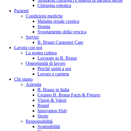
Strumenti chirurgici e sistemi di barriera sterile
Chirurgia robotica
Pazienti
Condizioni mediche
Malattia renale cronica
Stomia
Svuotamento della vescica
Servizi
B. Braun Customer Care
Lavora con noi
La nostra cultura
B. Braun in Italia
Lavorare in B. Braun
Opportunità di lavoro
Scopri chi siamo ed entra nel mondo di B. Braun in Italia: 4
Perché unirti a noi
sedi, 4 aziende, più di 700 dipendenti e un Centro di
Lavoro e carriera
Eccellenza a livello globale.
Chi siamo
Azienda
B. Braun in Italia
Gruppo B. Braun Facts & Figures
Vision & Valori
Brand
Innovation Hub
Storie
Responsabilità
Sostenibilità