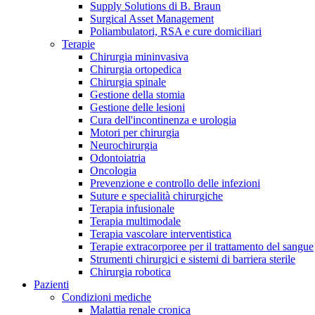
Supply Solutions di B. Braun
Contatti
Surgical Asset Management
Poliambulatori, RSA e cure domiciliari
Terapie
Chirurgia mininvasiva
Chirurgia ortopedica
Chirurgia spinale
Gestione della stomia
Gestione delle lesioni
Cura dell'incontinenza e urologia
Motori per chirurgia
Neurochirurgia
Odontoiatria
Oncologia
Prevenzione e controllo delle infezioni
Suture e specialità chirurgiche
Terapia infusionale
Terapia multimodale
Terapia vascolare interventistica
Campione stomia o cateteri
Trova la tua opportunità di lavoro!
Terapie extracorporee per il trattamento del sangue
Strumenti chirurgici e sistemi di barriera sterile
Richiedi gratuitamente un campione al nostro Customer Care, che t
Scopri le opportunità di carriera del Gruppo B. Braun. Visita il 
Chirurgia robotica
Pazienti
Condizioni mediche
Malattia renale cronica