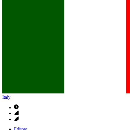
B. Braun in Italia
Scopri chi siamo ed entra nel mondo di B. Braun in Italia: 4 sed
Italy
Editore