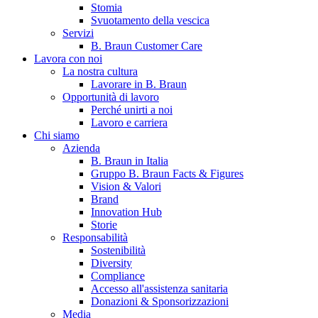
Stomia
Svuotamento della vescica
Servizi
B. Braun Customer Care
Lavora con noi
La nostra cultura
Lavorare in B. Braun
Opportunità di lavoro
Perché unirti a noi
Lavoro e carriera
Contatti
Chi siamo
Hai domande o richieste? Scrivici per entrare subito in contatto
Azienda
B. Braun in Italia
Gruppo B. Braun Facts & Figures
Vision & Valori
Catalogo prodotti
Brand
Innovation Hub
Trova il prodotto che stai cercando. Visita il catalogo B. Braun 
Storie
Responsabilità
Sostenibilità
Diversity
Compliance
Accesso all'assistenza sanitaria
Donazioni & Sponsorizzazioni
Media