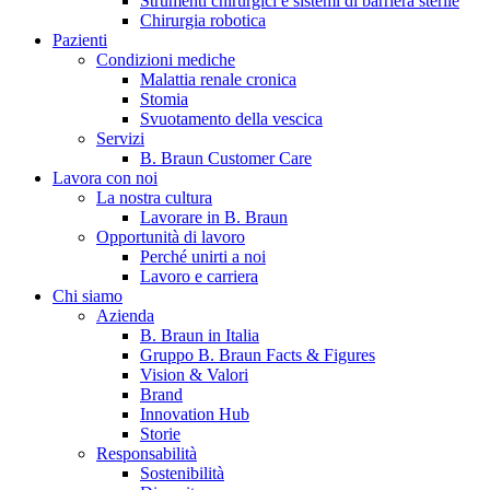
Strumenti chirurgici e sistemi di barriera sterile
Chirurgia robotica
Pazienti
Condizioni mediche
Malattia renale cronica
Stomia
Svuotamento della vescica
Servizi
B. Braun Customer Care
Lavora con noi
La nostra cultura
B. Braun in Italia
Lavorare in B. Braun
Opportunità di lavoro
Scopri chi siamo ed entra nel mondo di B. Braun in Italia: 4
Perché unirti a noi
sedi, 4 aziende, più di 700 dipendenti e un Centro di
Lavoro e carriera
Eccellenza a livello globale.
Chi siamo
Azienda
B. Braun in Italia
Gruppo B. Braun Facts & Figures
Vision & Valori
Brand
Innovation Hub
Storie
Responsabilità
Sostenibilità