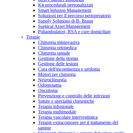
Kit procedurali personalizzati
Terapie
Media
Smart Infusion Management
Soluzioni per il percorso perioperatorio
Supply Solutions di B. Braun
Contatti
Surgical Asset Management
Poliambulatori, RSA e cure domiciliari
Terapie
Chirurgia mininvasiva
Chirurgia ortopedica
Chirurgia spinale
Gestione della stomia
Gestione delle lesioni
Cura dell'incontinenza e urologia
Motori per chirurgia
Neurochirurgia
Odontoiatria
Catalogo prodotti
Oncologia
Contatti
Prevenzione e controllo delle infezioni
Trova il prodotto che stai cercando. Visita il catalogo B.
Suture e specialità chirurgiche
Hai domande o richieste? Scrivici per entrare subito in
Braun con il nostro portfolio completo.
Terapia infusionale
contatto con un nostro referente.
Terapia multimodale
Terapia vascolare interventistica
Terapie extracorporee per il trattamento del
sangue