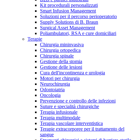
Kit procedurali personalizzati
Terapie
Media
Smart Infusion Management
Soluzioni per il percorso perioperatorio
Supply Solutions di B. Braun
Contatti
Surgical Asset Management
Poliambulatori, RSA e cure domiciliari
Terapie
Chirurgia mininvasiva
Chirurgia ortopedica
Chirurgia spinale
Gestione della stomia
Gestione delle lesioni
Cura dell'incontinenza e urologia
Motori per chirurgia
Neurochirurgia
Odontoiatria
Catalogo prodotti
Oncologia
Contatti
Prevenzione e controllo delle infezioni
Trova il prodotto che stai cercando. Visita il catalogo B.
Suture e specialità chirurgiche
Hai domande o richieste? Scrivici per entrare subito in
Braun con il nostro portfolio completo.
Terapia infusionale
contatto con un nostro referente.
Terapia multimodale
Terapia vascolare interventistica
Terapie extracorporee per il trattamento del
sangue