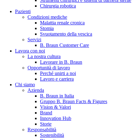
Strumenti chirurgici e sistemi di barriera sterile
Chirurgia robotica
Pazienti
Condizioni mediche
Malattia renale cronica
Stomia
Svuotamento della vescica
Servizi
B. Braun Customer Care
Lavora con noi
La nostra cultura
B. Braun in Italia
Lavorare in B. Braun
Opportunità di lavoro
Scopri chi siamo ed entra nel mondo di B. Braun in Italia: 4
Perché unirti a noi
sedi, 4 aziende, più di 700 dipendenti e un Centro di
Lavoro e carriera
Eccellenza a livello globale.
Chi siamo
Azienda
B. Braun in Italia
Gruppo B. Braun Facts & Figures
Vision & Valori
Brand
Innovation Hub
Storie
Responsabilità
Sostenibilità