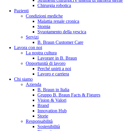
Strumenti chirurgici e sistemi di barriera sterile
Chirurgia robotica
Pazienti
Condizioni mediche
Malattia renale cronica
Stomia
Svuotamento della vescica
Servizi
B. Braun Customer Care
Lavora con noi
La nostra cultura
B. Braun in Italia
Lavorare in B. Braun
Opportunità di lavoro
Scopri chi siamo ed entra nel mondo di B. Braun in Italia: 4
Perché unirti a noi
sedi, 4 aziende, più di 700 dipendenti e un Centro di
Lavoro e carriera
Eccellenza a livello globale.
Chi siamo
Azienda
B. Braun in Italia
Gruppo B. Braun Facts & Figures
Vision & Valori
Brand
Innovation Hub
Storie
Responsabilità
Sostenibilità