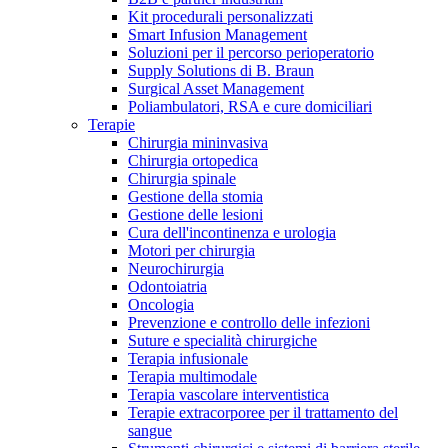
Kit procedurali personalizzati
Terapie
Media
Smart Infusion Management
Soluzioni per il percorso perioperatorio
Supply Solutions di B. Braun
Contatti
Surgical Asset Management
Poliambulatori, RSA e cure domiciliari
Terapie
Chirurgia mininvasiva
Chirurgia ortopedica
Chirurgia spinale
Gestione della stomia
Gestione delle lesioni
Cura dell'incontinenza e urologia
Motori per chirurgia
Neurochirurgia
Odontoiatria
Catalogo prodotti
Oncologia
Contatti
Prevenzione e controllo delle infezioni
Trova il prodotto che stai cercando. Visita il catalogo B.
Suture e specialità chirurgiche
Hai domande o richieste? Scrivici per entrare subito in
Braun con il nostro portfolio completo.
Terapia infusionale
contatto con un nostro referente.
Terapia multimodale
Terapia vascolare interventistica
Terapie extracorporee per il trattamento del
sangue