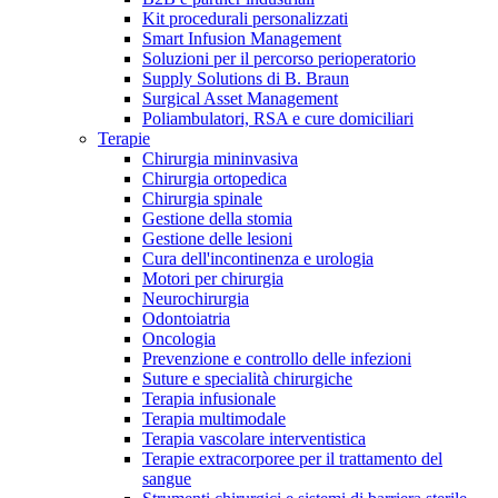
Kit procedurali personalizzati
Terapie
Media
Smart Infusion Management
Soluzioni per il percorso perioperatorio
Supply Solutions di B. Braun
Contatti
Surgical Asset Management
Poliambulatori, RSA e cure domiciliari
Terapie
Chirurgia mininvasiva
Chirurgia ortopedica
Chirurgia spinale
Gestione della stomia
Gestione delle lesioni
Cura dell'incontinenza e urologia
Motori per chirurgia
Neurochirurgia
Odontoiatria
Catalogo prodotti
Oncologia
Contatti
Prevenzione e controllo delle infezioni
Trova il prodotto che stai cercando. Visita il catalogo B.
Suture e specialità chirurgiche
Hai domande o richieste? Scrivici per entrare subito in
Braun con il nostro portfolio completo.
Terapia infusionale
contatto con un nostro referente.
Terapia multimodale
Terapia vascolare interventistica
Terapie extracorporee per il trattamento del
sangue