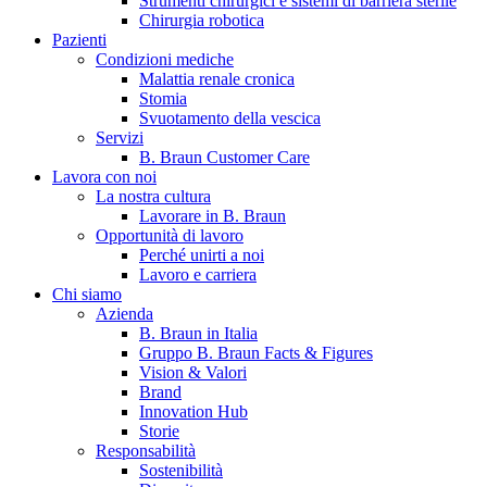
Strumenti chirurgici e sistemi di barriera sterile
Chirurgia robotica
Pazienti
Condizioni mediche
Malattia renale cronica
Stomia
Svuotamento della vescica
Servizi
B. Braun Customer Care
Lavora con noi
La nostra cultura
B. Braun in Italia
Lavorare in B. Braun
Opportunità di lavoro
Scopri chi siamo ed entra nel mondo di B. Braun in Italia: 4
Perché unirti a noi
sedi, 4 aziende, più di 700 dipendenti e un Centro di
Lavoro e carriera
Eccellenza a livello globale.
Chi siamo
Azienda
B. Braun in Italia
Gruppo B. Braun Facts & Figures
Vision & Valori
Brand
Innovation Hub
Storie
Responsabilità
Sostenibilità