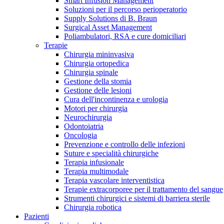
Smart Infusion Management
Contatti
Soluzioni per il percorso perioperatorio
Supply Solutions di B. Braun
Surgical Asset Management
Poliambulatori, RSA e cure domiciliari
Terapie
Chirurgia mininvasiva
Chirurgia ortopedica
Chirurgia spinale
Gestione della stomia
Gestione delle lesioni
Cura dell'incontinenza e urologia
Motori per chirurgia
Neurochirurgia
Odontoiatria
Oncologia
Prevenzione e controllo delle infezioni
Suture e specialità chirurgiche
Terapia infusionale
Terapia multimodale
Campione stomia o cateteri
Trova la tua opportunità di lavoro!
Terapia vascolare interventistica
Richiedi gratuitamente un campione al nostro Customer Care, che t
Terapie extracorporee per il trattamento del sangue
Scopri le opportunità di carriera del Gruppo B. Braun. Visita il 
Strumenti chirurgici e sistemi di barriera sterile
Chirurgia robotica
Pazienti