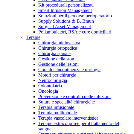
Kit procedurali personalizzati
Terapie
Media
Smart Infusion Management
Soluzioni per il percorso perioperatorio
Supply Solutions di B. Braun
Contatti
Surgical Asset Management
Poliambulatori, RSA e cure domiciliari
Terapie
Chirurgia mininvasiva
Chirurgia ortopedica
Chirurgia spinale
Gestione della stomia
Gestione delle lesioni
Cura dell'incontinenza e urologia
Motori per chirurgia
Neurochirurgia
Odontoiatria
Catalogo prodotti
Oncologia
Contatti
Prevenzione e controllo delle infezioni
Trova il prodotto che stai cercando. Visita il catalogo B.
Suture e specialità chirurgiche
Hai domande o richieste? Scrivici per entrare subito in
Braun con il nostro portfolio completo.
Terapia infusionale
contatto con un nostro referente.
Terapia multimodale
Terapia vascolare interventistica
Terapie extracorporee per il trattamento del
sangue