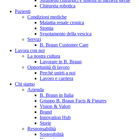
Strumenti chirurgici e sistemi di barriera sterile
Chirurgia robotica
Pazienti
Condizioni mediche
Malattia renale cronica
Stomia
Svuotamento della vescica
Servizi
B. Braun Customer Care
Lavora con noi
La nostra cultura
B. Braun in Italia
Lavorare in B. Braun
Opportunità di lavoro
Scopri chi siamo ed entra nel mondo di B. Braun in Italia: 4
Perché unirti a noi
sedi, 4 aziende, più di 700 dipendenti e un Centro di
Lavoro e carriera
Eccellenza a livello globale.
Chi siamo
Azienda
B. Braun in Italia
Gruppo B. Braun Facts & Figures
Vision & Valori
Brand
Innovation Hub
Storie
Responsabilità
Sostenibilità