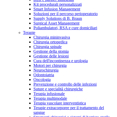
Kit procedurali personalizzati
Terapie
Media
Smart Infusion Management
Soluzioni per il percorso perioperatorio
Supply Solutions di B. Braun
Contatti
Surgical Asset Management
Poliambulatori, RSA e cure domiciliari
Terapie
Chirurgia mininvasiva
Chirurgia ortopedica
Chirurgia spinale
Gestione della stomia
Gestione delle lesioni
Cura dell'incontinenza e urologia
Motori per chirurgia
Neurochirurgia
Odontoiatria
Catalogo prodotti
Oncologia
Contatti
Prevenzione e controllo delle infezioni
Trova il prodotto che stai cercando. Visita il catalogo B.
Suture e specialità chirurgiche
Hai domande o richieste? Scrivici per entrare subito in
Braun con il nostro portfolio completo.
Terapia infusionale
contatto con un nostro referente.
Terapia multimodale
Terapia vascolare interventistica
Terapie extracorporee per il trattamento del
sangue