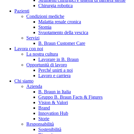
Strumenti chirurgici e sistemi di barriera sterile
Chirurgia robotica
Pazienti
Condizioni mediche
Malattia renale cronica
Stomia
Svuotamento della vescica
Servizi
B. Braun Customer Care
Lavora con noi
La nostra cultura
B. Braun in Italia
Lavorare in B. Braun
Opportunità di lavoro
Scopri chi siamo ed entra nel mondo di B. Braun in Italia: 4
Perché unirti a noi
sedi, 4 aziende, più di 700 dipendenti e un Centro di
Lavoro e carriera
Eccellenza a livello globale.
Chi siamo
Azienda
B. Braun in Italia
Gruppo B. Braun Facts & Figures
Vision & Valori
Brand
Innovation Hub
Storie
Responsabilità
Sostenibilità