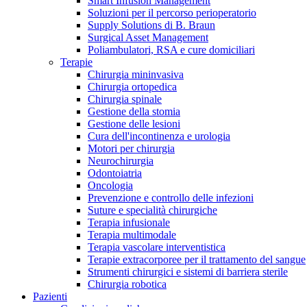
Smart Infusion Management
Contatti
Soluzioni per il percorso perioperatorio
Supply Solutions di B. Braun
Surgical Asset Management
Poliambulatori, RSA e cure domiciliari
Terapie
Chirurgia mininvasiva
Chirurgia ortopedica
Chirurgia spinale
Gestione della stomia
Gestione delle lesioni
Cura dell'incontinenza e urologia
Motori per chirurgia
Neurochirurgia
Odontoiatria
Oncologia
Prevenzione e controllo delle infezioni
Suture e specialità chirurgiche
Terapia infusionale
Terapia multimodale
Campione stomia o cateteri
Trova la tua opportunità di lavoro!
Terapia vascolare interventistica
Richiedi gratuitamente un campione al nostro Customer Care, che t
Terapie extracorporee per il trattamento del sangue
Scopri le opportunità di carriera del Gruppo B. Braun. Visita il 
Strumenti chirurgici e sistemi di barriera sterile
Chirurgia robotica
Pazienti