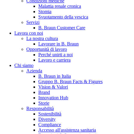
Condizioni mediche
Malattia renale cronica
Stomia
Svuotamento della vescica
Servizi
B. Braun Customer Care
Lavora con noi
La nostra cultura
Lavorare in B. Braun
Opportunità di lavoro
Contatti
Perché unirti a noi
Lavoro e carriera
Hai domande o richieste? Scrivici per entrare subito in contatto
Chi siamo
Azienda
B. Braun in Italia
Catalogo prodotti
Gruppo B. Braun Facts & Figures
Vision & Valori
Trova il prodotto che stai cercando. Visita il catalogo B. Braun 
Brand
Innovation Hub
Storie
Responsabilità
Sostenibilità
Diversity
Compliance
Accesso all'assistenza sanitaria