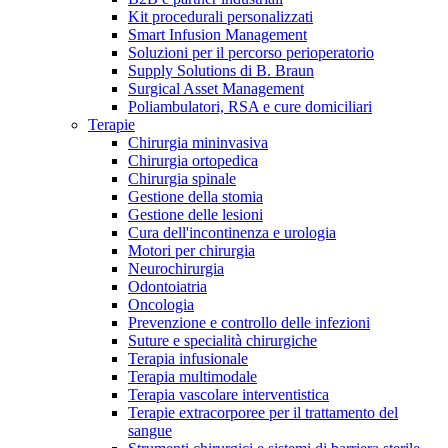
Kit procedurali personalizzati
Terapie
Media
Smart Infusion Management
Soluzioni per il percorso perioperatorio
Supply Solutions di B. Braun
Contatti
Surgical Asset Management
Poliambulatori, RSA e cure domiciliari
Terapie
Chirurgia mininvasiva
Chirurgia ortopedica
Chirurgia spinale
Gestione della stomia
Gestione delle lesioni
Cura dell'incontinenza e urologia
Motori per chirurgia
Neurochirurgia
Odontoiatria
Catalogo prodotti
Oncologia
Contatti
Prevenzione e controllo delle infezioni
Trova il prodotto che stai cercando. Visita il catalogo B.
Suture e specialità chirurgiche
Hai domande o richieste? Scrivici per entrare subito in
Braun con il nostro portfolio completo.
Terapia infusionale
contatto con un nostro referente.
Terapia multimodale
Terapia vascolare interventistica
Terapie extracorporee per il trattamento del
sangue