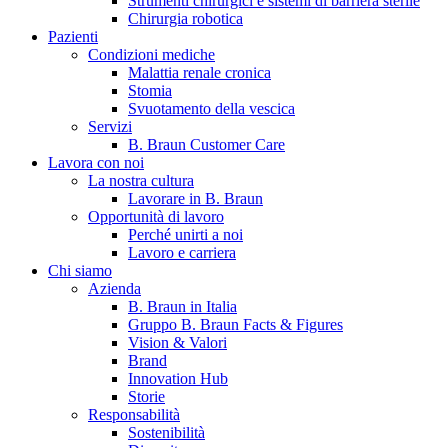
Strumenti chirurgici e sistemi di barriera sterile
Chirurgia robotica
Pazienti
Condizioni mediche
Malattia renale cronica
Stomia
Svuotamento della vescica
Servizi
B. Braun Customer Care
Lavora con noi
La nostra cultura
B. Braun in Italia
Lavorare in B. Braun
Opportunità di lavoro
Scopri chi siamo ed entra nel mondo di B. Braun in Italia: 4
Perché unirti a noi
sedi, 4 aziende, più di 700 dipendenti e un Centro di
Lavoro e carriera
Eccellenza a livello globale.
Chi siamo
Azienda
B. Braun in Italia
Gruppo B. Braun Facts & Figures
Vision & Valori
Brand
Innovation Hub
Storie
Responsabilità
Sostenibilità