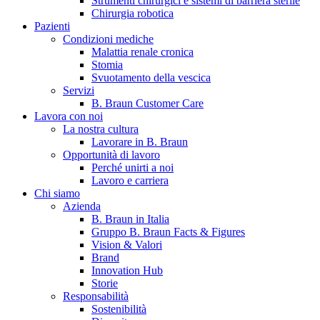
Strumenti chirurgici e sistemi di barriera sterile
Chirurgia robotica
Pazienti
Condizioni mediche
Malattia renale cronica
Stomia
Svuotamento della vescica
Servizi
B. Braun Customer Care
Lavora con noi
La nostra cultura
B. Braun in Italia
Lavorare in B. Braun
Opportunità di lavoro
Scopri chi siamo ed entra nel mondo di B. Braun in Italia: 4
Perché unirti a noi
sedi, 4 aziende, più di 700 dipendenti e un Centro di
Lavoro e carriera
Eccellenza a livello globale.
Chi siamo
Azienda
B. Braun in Italia
Gruppo B. Braun Facts & Figures
Vision & Valori
Brand
Innovation Hub
Storie
Responsabilità
Sostenibilità