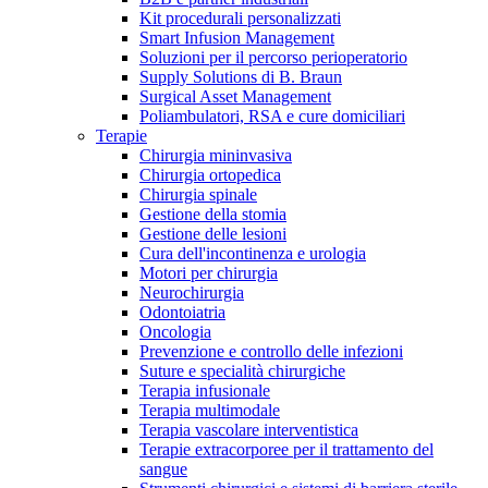
Kit procedurali personalizzati
Terapie
Media
Smart Infusion Management
Soluzioni per il percorso perioperatorio
Supply Solutions di B. Braun
Contatti
Surgical Asset Management
Poliambulatori, RSA e cure domiciliari
Terapie
Chirurgia mininvasiva
Chirurgia ortopedica
Chirurgia spinale
Gestione della stomia
Gestione delle lesioni
Cura dell'incontinenza e urologia
Motori per chirurgia
Neurochirurgia
Odontoiatria
Catalogo prodotti
Oncologia
Contatti
Prevenzione e controllo delle infezioni
Trova il prodotto che stai cercando. Visita il catalogo B.
Suture e specialità chirurgiche
Hai domande o richieste? Scrivici per entrare subito in
Braun con il nostro portfolio completo.
Terapia infusionale
contatto con un nostro referente.
Terapia multimodale
Terapia vascolare interventistica
Terapie extracorporee per il trattamento del
sangue