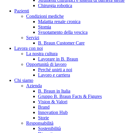
Strumenti chirurgici e sistemi di barriera sterile
Chirurgia robotica
Pazienti
Condizioni mediche
Malattia renale cronica
Stomia
Svuotamento della vescica
Servizi
B. Braun Customer Care
Lavora con noi
La nostra cultura
B. Braun in Italia
Lavorare in B. Braun
Opportunità di lavoro
Scopri chi siamo ed entra nel mondo di B. Braun in Italia: 4
Perché unirti a noi
sedi, 4 aziende, più di 700 dipendenti e un Centro di
Lavoro e carriera
Eccellenza a livello globale.
Chi siamo
Azienda
B. Braun in Italia
Gruppo B. Braun Facts & Figures
Vision & Valori
Brand
Innovation Hub
Storie
Responsabilità
Sostenibilità