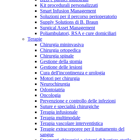
Kit procedurali personalizzati
Terapie
Media
Smart Infusion Management
Soluzioni per il percorso perioperatorio
Supply Solutions di B. Braun
Contatti
Surgical Asset Management
Poliambulatori, RSA e cure domiciliari
Terapie
Chirurgia mininvasiva
Chirurgia ortopedica
Chirurgia spinale
Gestione della stomia
Gestione delle lesioni
Cura dell'incontinenza e urologia
Motori per chirurgia
Neurochirurgia
Odontoiatria
Catalogo prodotti
Oncologia
Contatti
Prevenzione e controllo delle infezioni
Trova il prodotto che stai cercando. Visita il catalogo B.
Suture e specialità chirurgiche
Hai domande o richieste? Scrivici per entrare subito in
Braun con il nostro portfolio completo.
Terapia infusionale
contatto con un nostro referente.
Terapia multimodale
Terapia vascolare interventistica
Terapie extracorporee per il trattamento del
sangue