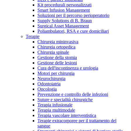
Kit procedurali personalizzati
Terapie
Media
Smart Infusion Management
Soluzioni per il percorso perioperatorio
Supply Solutions di B. Braun
Contatti
Surgical Asset Management
Poliambulatori, RSA e cure domiciliari
Terapie
Chirurgia mininvasiva
Chirurgia ortopedica
Chirurgia spinale
Gestione della stomia
Gestione delle lesioni
Cura dell'incontinenza e urologia
Motori per chirurgia
Neurochirurgia
Odontoiatria
Catalogo prodotti
Oncologia
Contatti
Prevenzione e controllo delle infezioni
Trova il prodotto che stai cercando. Visita il catalogo B.
Suture e specialità chirurgiche
Hai domande o richieste? Scrivici per entrare subito in
Braun con il nostro portfolio completo.
Terapia infusionale
contatto con un nostro referente.
Terapia multimodale
Terapia vascolare interventistica
Terapie extracorporee per il trattamento del
sangue