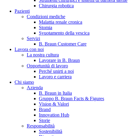
Strumenti chirurgici e sistemi di barriera sterile
Chirurgia robotica
Pazienti
Condizioni mediche
Malattia renale cronica
Stomia
Svuotamento della vescica
Servizi
B. Braun Customer Care
Lavora con noi
La nostra cultura
B. Braun in Italia
Lavorare in B. Braun
Opportunità di lavoro
Scopri chi siamo ed entra nel mondo di B. Braun in Italia: 4
Perché unirti a noi
sedi, 4 aziende, più di 700 dipendenti e un Centro di
Lavoro e carriera
Eccellenza a livello globale.
Chi siamo
Azienda
B. Braun in Italia
Gruppo B. Braun Facts & Figures
Vision & Valori
Brand
Innovation Hub
Storie
Responsabilità
Sostenibilità