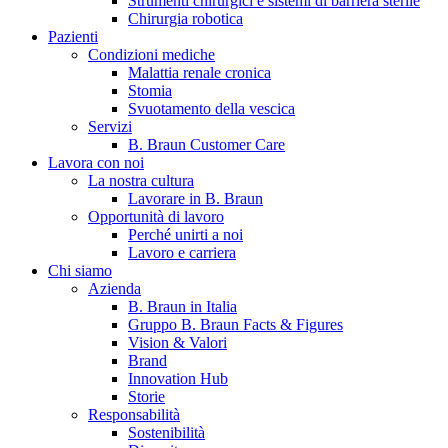
Strumenti chirurgici e sistemi di barriera sterile
Chirurgia robotica
Pazienti
Condizioni mediche
Malattia renale cronica
Stomia
Svuotamento della vescica
Servizi
B. Braun Customer Care
Lavora con noi
La nostra cultura
B. Braun in Italia
Lavorare in B. Braun
Opportunità di lavoro
Scopri chi siamo ed entra nel mondo di B. Braun in Italia: 4
Perché unirti a noi
sedi, 4 aziende, più di 700 dipendenti e un Centro di
Lavoro e carriera
Eccellenza a livello globale.
Chi siamo
Azienda
B. Braun in Italia
Gruppo B. Braun Facts & Figures
Vision & Valori
Brand
Innovation Hub
Storie
Responsabilità
Sostenibilità