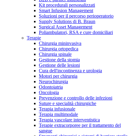
Kit procedurali personalizzati
Terapie
Media
Smart Infusion Management
Soluzioni per il percorso perioperatorio
Supply Solutions di B. Braun
Contatti
Surgical Asset Management
Poliambulatori, RSA e cure domiciliari
Terapie
Chirurgia mininvasiva
Chirurgia ortopedica
Chirurgia spinale
Gestione della stomia
Gestione delle lesioni
Cura dell'incontinenza e urologia
Motori per chirurgia
Neurochirurgia
Odontoiatria
Catalogo prodotti
Oncologia
Contatti
Prevenzione e controllo delle infezioni
Trova il prodotto che stai cercando. Visita il catalogo B.
Suture e specialità chirurgiche
Hai domande o richieste? Scrivici per entrare subito in
Braun con il nostro portfolio completo.
Terapia infusionale
contatto con un nostro referente.
Terapia multimodale
Terapia vascolare interventistica
Terapie extracorporee per il trattamento del
sangue