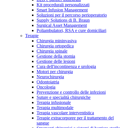
Kit procedurali personalizzati
Terapie
Media
Smart Infusion Management
Soluzioni per il percorso perioperatorio
Supply Solutions di B. Braun
Contatti
Surgical Asset Management
Poliambulatori, RSA e cure domiciliari
Terapie
Chirurgia mininvasiva
Chirurgia ortopedica
Chirurgia spinale
Gestione della stomia
Gestione delle lesioni
Cura dell'incontinenza e urologia
Motori per chirurgia
Neurochirurgia
Odontoiatria
Catalogo prodotti
Oncologia
Contatti
Prevenzione e controllo delle infezioni
Trova il prodotto che stai cercando. Visita il catalogo B.
Suture e specialità chirurgiche
Hai domande o richieste? Scrivici per entrare subito in
Braun con il nostro portfolio completo.
Terapia infusionale
contatto con un nostro referente.
Terapia multimodale
Terapia vascolare interventistica
Terapie extracorporee per il trattamento del
sangue