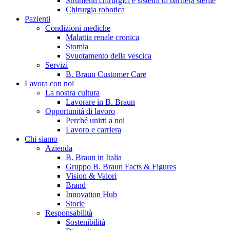
Strumenti chirurgici e sistemi di barriera sterile
Chirurgia robotica
Pazienti
Condizioni mediche
Malattia renale cronica
Stomia
Svuotamento della vescica
Servizi
B. Braun Customer Care
Lavora con noi
La nostra cultura
B. Braun in Italia
Lavorare in B. Braun
Opportunità di lavoro
Scopri chi siamo ed entra nel mondo di B. Braun in Italia: 4
Perché unirti a noi
sedi, 4 aziende, più di 700 dipendenti e un Centro di
Lavoro e carriera
Eccellenza a livello globale.
Chi siamo
Azienda
B. Braun in Italia
Gruppo B. Braun Facts & Figures
Vision & Valori
Brand
Innovation Hub
Storie
Responsabilità
Sostenibilità