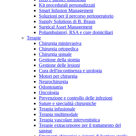
Kit procedurali personalizzati
Terapie
Media
Smart Infusion Management
Soluzioni per il percorso perioperatorio
Supply Solutions di B. Braun
Contatti
Surgical Asset Management
Poliambulatori, RSA e cure domiciliari
Terapie
Chirurgia mininvasiva
Chirurgia ortopedica
Chirurgia spinale
Gestione della stomia
Gestione delle lesioni
Cura dell'incontinenza e urologia
Motori per chirurgia
Neurochirurgia
Odontoiatria
Catalogo prodotti
Oncologia
Contatti
Prevenzione e controllo delle infezioni
Trova il prodotto che stai cercando. Visita il catalogo B.
Suture e specialità chirurgiche
Hai domande o richieste? Scrivici per entrare subito in
Braun con il nostro portfolio completo.
Terapia infusionale
contatto con un nostro referente.
Terapia multimodale
Terapia vascolare interventistica
Terapie extracorporee per il trattamento del
sangue