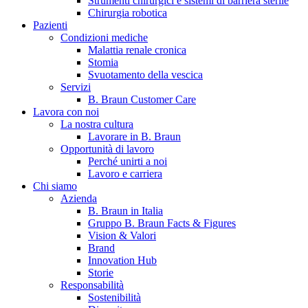
Strumenti chirurgici e sistemi di barriera sterile
Chirurgia robotica
Pazienti
Condizioni mediche
Malattia renale cronica
Stomia
Svuotamento della vescica
Servizi
B. Braun Customer Care
Lavora con noi
La nostra cultura
B. Braun in Italia
Lavorare in B. Braun
Opportunità di lavoro
Scopri chi siamo ed entra nel mondo di B. Braun in Italia: 4
Perché unirti a noi
sedi, 4 aziende, più di 700 dipendenti e un Centro di
Lavoro e carriera
Eccellenza a livello globale.
Chi siamo
Azienda
B. Braun in Italia
Gruppo B. Braun Facts & Figures
Vision & Valori
Brand
Innovation Hub
Storie
Responsabilità
Sostenibilità