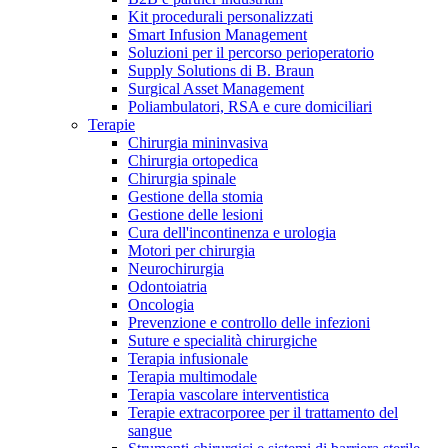
Kit procedurali personalizzati
Terapie
Media
Smart Infusion Management
Soluzioni per il percorso perioperatorio
Supply Solutions di B. Braun
Contatti
Surgical Asset Management
Poliambulatori, RSA e cure domiciliari
Terapie
Chirurgia mininvasiva
Chirurgia ortopedica
Chirurgia spinale
Gestione della stomia
Gestione delle lesioni
Cura dell'incontinenza e urologia
Motori per chirurgia
Neurochirurgia
Odontoiatria
Catalogo prodotti
Oncologia
Contatti
Prevenzione e controllo delle infezioni
Trova il prodotto che stai cercando. Visita il catalogo B.
Suture e specialità chirurgiche
Hai domande o richieste? Scrivici per entrare subito in
Braun con il nostro portfolio completo.
Terapia infusionale
contatto con un nostro referente.
Terapia multimodale
Terapia vascolare interventistica
Terapie extracorporee per il trattamento del
sangue