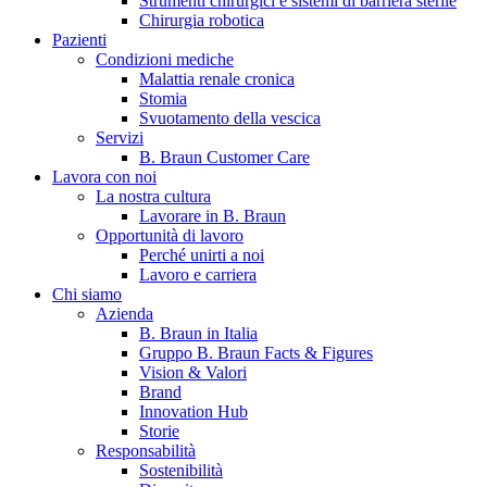
Strumenti chirurgici e sistemi di barriera sterile
Chirurgia robotica
Pazienti
Condizioni mediche
Malattia renale cronica
Stomia
Svuotamento della vescica
Servizi
B. Braun Customer Care
Lavora con noi
La nostra cultura
B. Braun in Italia
Lavorare in B. Braun
Opportunità di lavoro
Scopri chi siamo ed entra nel mondo di B. Braun in Italia: 4
Perché unirti a noi
sedi, 4 aziende, più di 700 dipendenti e un Centro di
Lavoro e carriera
Eccellenza a livello globale.
Chi siamo
Azienda
B. Braun in Italia
Gruppo B. Braun Facts & Figures
Vision & Valori
Brand
Innovation Hub
Storie
Responsabilità
Sostenibilità