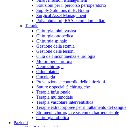
Smart Infusion Management
Contatti
Soluzioni per il percorso perioperatorio
Supply Solutions di B. Braun
Surgical Asset Management
Poliambulatori, RSA e cure domiciliari
Terapie
Chirurgia mininvasiva
Chirurgia ortopedica
Chirurgia spinale
Gestione della stomia
Gestione delle lesioni
Cura dell'incontinenza e urologia
Motori per chirurgia
Neurochirurgia
Odontoiatria
Oncologia
Prevenzione e controllo delle infezioni
Suture e specialità chirurgiche
Terapia infusionale
Terapia multimodale
Campione stomia o cateteri
Trova la tua opportunità di lavoro!
Terapia vascolare interventistica
Richiedi gratuitamente un campione al nostro Customer Care, che t
Terapie extracorporee per il trattamento del sangue
Scopri le opportunità di carriera del Gruppo B. Braun. Visita il 
Strumenti chirurgici e sistemi di barriera sterile
Chirurgia robotica
Pazienti