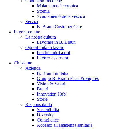
Condizioni mediche
Malattia renale cronica
Stomia
Svuotamento della vescica
Servizi
B. Braun Customer Care
Lavora con noi
La nostra cultura
Lavorare in B. Braun
Opportunità di lavoro
Contatti
Perché unirti a noi
Lavoro e carriera
Hai domande o richieste? Scrivici per entrare subito in contatto
Chi siamo
Azienda
B. Braun in Italia
Catalogo prodotti
Gruppo B. Braun Facts & Figures
Vision & Valori
Trova il prodotto che stai cercando. Visita il catalogo B. Braun 
Brand
Innovation Hub
Storie
Responsabilità
Sostenibilità
Diversity
Compliance
Accesso all'assistenza sanitaria