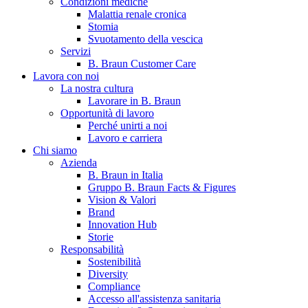
Condizioni mediche
Malattia renale cronica
Stomia
Svuotamento della vescica
Servizi
B. Braun Customer Care
Lavora con noi
La nostra cultura
Lavorare in B. Braun
Opportunità di lavoro
Contatti
Perché unirti a noi
Lavoro e carriera
Hai domande o richieste? Scrivici per entrare subito in contatto
Chi siamo
Azienda
B. Braun in Italia
Catalogo prodotti
Gruppo B. Braun Facts & Figures
Vision & Valori
Trova il prodotto che stai cercando. Visita il catalogo B. Braun 
Brand
Innovation Hub
Storie
Responsabilità
Sostenibilità
Diversity
Compliance
Accesso all'assistenza sanitaria