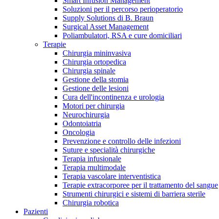
Smart Infusion Management
Contatti
Soluzioni per il percorso perioperatorio
Supply Solutions di B. Braun
Surgical Asset Management
Poliambulatori, RSA e cure domiciliari
Terapie
Chirurgia mininvasiva
Chirurgia ortopedica
Chirurgia spinale
Gestione della stomia
Gestione delle lesioni
Cura dell'incontinenza e urologia
Motori per chirurgia
Neurochirurgia
Odontoiatria
Oncologia
Prevenzione e controllo delle infezioni
Suture e specialità chirurgiche
Terapia infusionale
Terapia multimodale
Campione stomia o cateteri
Trova la tua opportunità di lavoro!
Terapia vascolare interventistica
Richiedi gratuitamente un campione al nostro Customer Care, che t
Terapie extracorporee per il trattamento del sangue
Scopri le opportunità di carriera del Gruppo B. Braun. Visita il 
Strumenti chirurgici e sistemi di barriera sterile
Chirurgia robotica
Pazienti