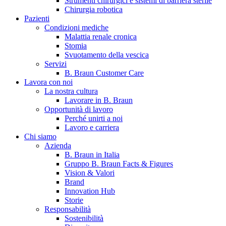
Strumenti chirurgici e sistemi di barriera sterile
Chirurgia robotica
Pazienti
Condizioni mediche
Malattia renale cronica
Stomia
Svuotamento della vescica
Servizi
B. Braun Customer Care
Lavora con noi
La nostra cultura
B. Braun in Italia
Lavorare in B. Braun
Opportunità di lavoro
Scopri chi siamo ed entra nel mondo di B. Braun in Italia: 4
Perché unirti a noi
sedi, 4 aziende, più di 700 dipendenti e un Centro di
Lavoro e carriera
Eccellenza a livello globale.
Chi siamo
Azienda
B. Braun in Italia
Gruppo B. Braun Facts & Figures
Vision & Valori
Brand
Innovation Hub
Storie
Responsabilità
Sostenibilità