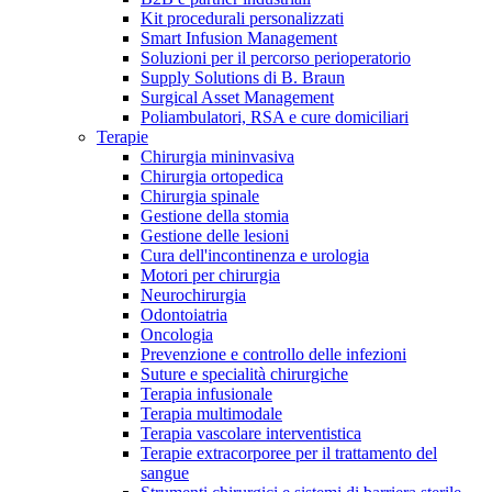
Kit procedurali personalizzati
Terapie
Media
Smart Infusion Management
Soluzioni per il percorso perioperatorio
Supply Solutions di B. Braun
Contatti
Surgical Asset Management
Poliambulatori, RSA e cure domiciliari
Terapie
Chirurgia mininvasiva
Chirurgia ortopedica
Chirurgia spinale
Gestione della stomia
Gestione delle lesioni
Cura dell'incontinenza e urologia
Motori per chirurgia
Neurochirurgia
Odontoiatria
Catalogo prodotti
Oncologia
Contatti
Prevenzione e controllo delle infezioni
Trova il prodotto che stai cercando. Visita il catalogo B.
Suture e specialità chirurgiche
Hai domande o richieste? Scrivici per entrare subito in
Braun con il nostro portfolio completo.
Terapia infusionale
contatto con un nostro referente.
Terapia multimodale
Terapia vascolare interventistica
Terapie extracorporee per il trattamento del
sangue