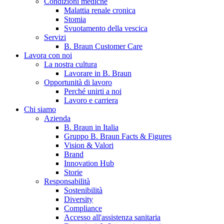
Condizioni mediche
Malattia renale cronica
Stomia
Svuotamento della vescica
Servizi
B. Braun Customer Care
Lavora con noi
La nostra cultura
Lavorare in B. Braun
Opportunità di lavoro
Contatti
Perché unirti a noi
Lavoro e carriera
Hai domande o richieste? Scrivici per entrare subito in contatto
Chi siamo
Azienda
B. Braun in Italia
Catalogo prodotti
Gruppo B. Braun Facts & Figures
Vision & Valori
Trova il prodotto che stai cercando. Visita il catalogo B. Braun 
Brand
Innovation Hub
Storie
Responsabilità
Sostenibilità
Diversity
Compliance
Accesso all'assistenza sanitaria