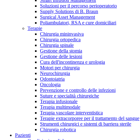
Smart Infusion Management
Contatti
Soluzioni per il percorso perioperatorio
Supply Solutions di B. Braun
Surgical Asset Management
Poliambulatori, RSA e cure domiciliari
Terapie
Chirurgia mininvasiva
Chirurgia ortopedica
Chirurgia spinale
Gestione della stomia
Gestione delle lesioni
Cura dell'incontinenza e urologia
Motori per chirurgia
Neurochirurgia
Odontoiatria
Oncologia
Prevenzione e controllo delle infezioni
Suture e specialità chirurgiche
Terapia infusionale
Terapia multimodale
Campione stomia o cateteri
Trova la tua opportunità di lavoro!
Terapia vascolare interventistica
Richiedi gratuitamente un campione al nostro Customer Care, che t
Terapie extracorporee per il trattamento del sangue
Scopri le opportunità di carriera del Gruppo B. Braun. Visita il 
Strumenti chirurgici e sistemi di barriera sterile
Chirurgia robotica
Pazienti