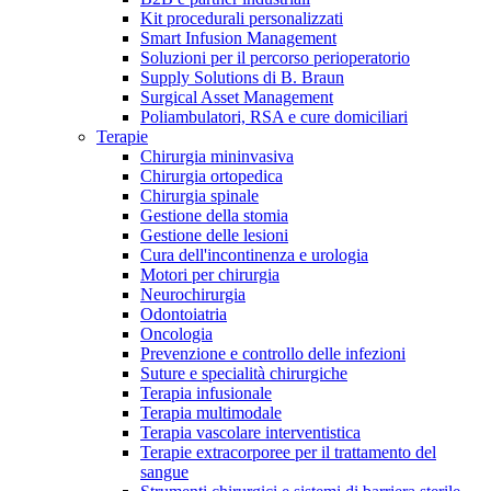
Kit procedurali personalizzati
Terapie
Media
Smart Infusion Management
Soluzioni per il percorso perioperatorio
Supply Solutions di B. Braun
Contatti
Surgical Asset Management
Poliambulatori, RSA e cure domiciliari
Terapie
Chirurgia mininvasiva
Chirurgia ortopedica
Chirurgia spinale
Gestione della stomia
Gestione delle lesioni
Cura dell'incontinenza e urologia
Motori per chirurgia
Neurochirurgia
Odontoiatria
Catalogo prodotti
Oncologia
Contatti
Prevenzione e controllo delle infezioni
Trova il prodotto che stai cercando. Visita il catalogo B.
Suture e specialità chirurgiche
Hai domande o richieste? Scrivici per entrare subito in
Braun con il nostro portfolio completo.
Terapia infusionale
contatto con un nostro referente.
Terapia multimodale
Terapia vascolare interventistica
Terapie extracorporee per il trattamento del
sangue