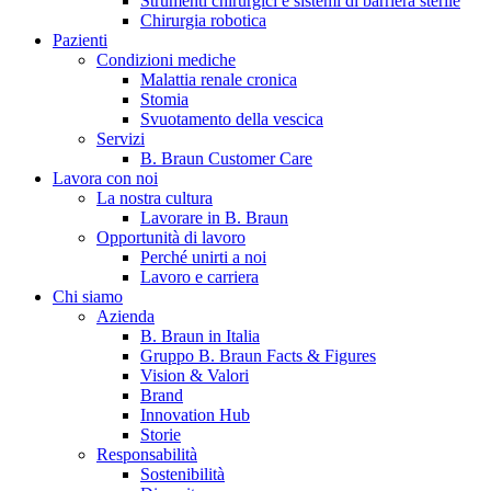
Strumenti chirurgici e sistemi di barriera sterile
Chirurgia robotica
Pazienti
Condizioni mediche
Malattia renale cronica
Stomia
Svuotamento della vescica
Servizi
B. Braun Customer Care
Lavora con noi
La nostra cultura
B. Braun in Italia
Lavorare in B. Braun
Opportunità di lavoro
Scopri chi siamo ed entra nel mondo di B. Braun in Italia: 4
Perché unirti a noi
sedi, 4 aziende, più di 700 dipendenti e un Centro di
Lavoro e carriera
Eccellenza a livello globale.
Chi siamo
Azienda
B. Braun in Italia
Gruppo B. Braun Facts & Figures
Vision & Valori
Brand
Innovation Hub
Storie
Responsabilità
Sostenibilità