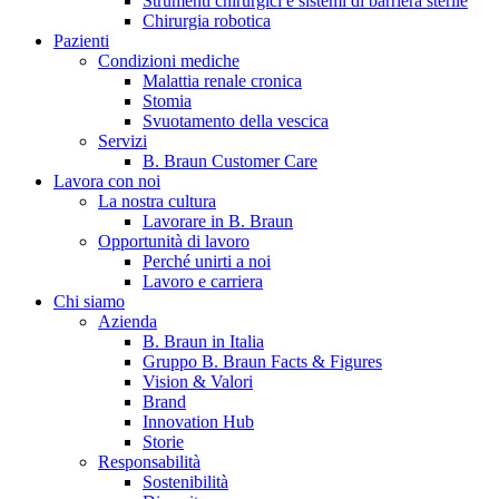
Strumenti chirurgici e sistemi di barriera sterile
Chirurgia robotica
Pazienti
Condizioni mediche
Malattia renale cronica
Stomia
Svuotamento della vescica
Servizi
B. Braun Customer Care
Lavora con noi
La nostra cultura
B. Braun in Italia
Lavorare in B. Braun
Opportunità di lavoro
Scopri chi siamo ed entra nel mondo di B. Braun in Italia: 4
Perché unirti a noi
sedi, 4 aziende, più di 700 dipendenti e un Centro di
Lavoro e carriera
Eccellenza a livello globale.
Chi siamo
Azienda
B. Braun in Italia
Gruppo B. Braun Facts & Figures
Vision & Valori
Brand
Innovation Hub
Storie
Responsabilità
Sostenibilità