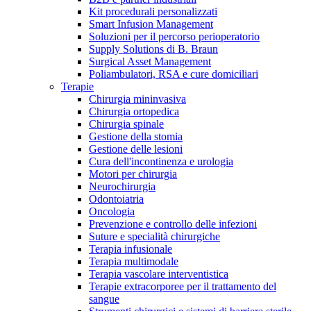
Kit procedurali personalizzati
Terapie
Media
Smart Infusion Management
Soluzioni per il percorso perioperatorio
Supply Solutions di B. Braun
Contatti
Surgical Asset Management
Poliambulatori, RSA e cure domiciliari
Terapie
Chirurgia mininvasiva
Chirurgia ortopedica
Chirurgia spinale
Gestione della stomia
Gestione delle lesioni
Cura dell'incontinenza e urologia
Motori per chirurgia
Neurochirurgia
Odontoiatria
Catalogo prodotti
Oncologia
Contatti
Prevenzione e controllo delle infezioni
Trova il prodotto che stai cercando. Visita il catalogo B.
Suture e specialità chirurgiche
Hai domande o richieste? Scrivici per entrare subito in
Braun con il nostro portfolio completo.
Terapia infusionale
contatto con un nostro referente.
Terapia multimodale
Terapia vascolare interventistica
Terapie extracorporee per il trattamento del
sangue