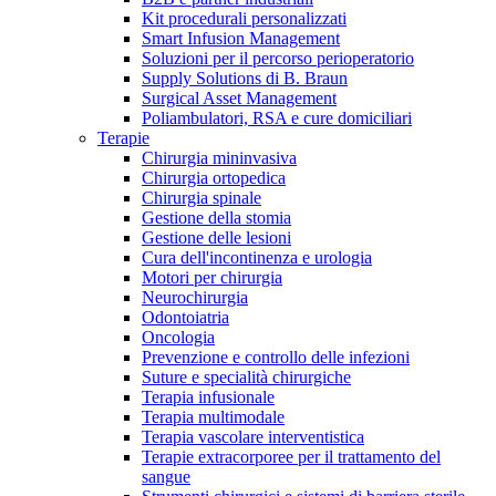
Kit procedurali personalizzati
Terapie
Media
Smart Infusion Management
Soluzioni per il percorso perioperatorio
Supply Solutions di B. Braun
Contatti
Surgical Asset Management
Poliambulatori, RSA e cure domiciliari
Terapie
Chirurgia mininvasiva
Chirurgia ortopedica
Chirurgia spinale
Gestione della stomia
Gestione delle lesioni
Cura dell'incontinenza e urologia
Motori per chirurgia
Neurochirurgia
Odontoiatria
Catalogo prodotti
Oncologia
Contatti
Prevenzione e controllo delle infezioni
Trova il prodotto che stai cercando. Visita il catalogo B.
Suture e specialità chirurgiche
Hai domande o richieste? Scrivici per entrare subito in
Braun con il nostro portfolio completo.
Terapia infusionale
contatto con un nostro referente.
Terapia multimodale
Terapia vascolare interventistica
Terapie extracorporee per il trattamento del
sangue