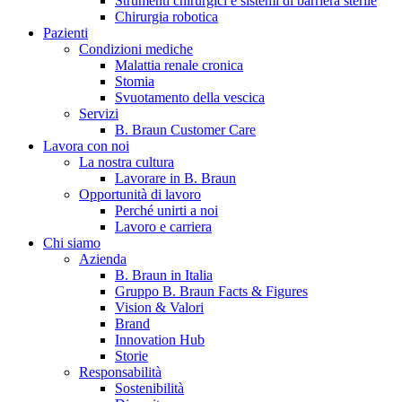
Strumenti chirurgici e sistemi di barriera sterile
Chirurgia robotica
Pazienti
Condizioni mediche
Malattia renale cronica
Stomia
Svuotamento della vescica
Servizi
B. Braun Customer Care
Lavora con noi
La nostra cultura
B. Braun in Italia
Lavorare in B. Braun
Opportunità di lavoro
Scopri chi siamo ed entra nel mondo di B. Braun in Italia: 4
Perché unirti a noi
sedi, 4 aziende, più di 700 dipendenti e un Centro di
Lavoro e carriera
Eccellenza a livello globale.
Chi siamo
Azienda
B. Braun in Italia
Gruppo B. Braun Facts & Figures
Vision & Valori
Brand
Innovation Hub
Storie
Responsabilità
Sostenibilità