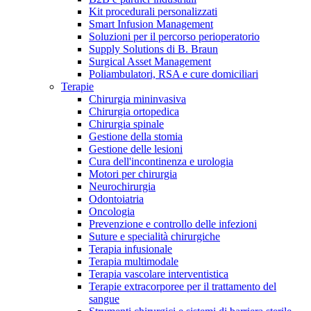
Kit procedurali personalizzati
Terapie
Media
Smart Infusion Management
Soluzioni per il percorso perioperatorio
Supply Solutions di B. Braun
Contatti
Surgical Asset Management
Poliambulatori, RSA e cure domiciliari
Terapie
Chirurgia mininvasiva
Chirurgia ortopedica
Chirurgia spinale
Gestione della stomia
Gestione delle lesioni
Cura dell'incontinenza e urologia
Motori per chirurgia
Neurochirurgia
Odontoiatria
Catalogo prodotti
Oncologia
Contatti
Prevenzione e controllo delle infezioni
Trova il prodotto che stai cercando. Visita il catalogo B.
Suture e specialità chirurgiche
Hai domande o richieste? Scrivici per entrare subito in
Braun con il nostro portfolio completo.
Terapia infusionale
contatto con un nostro referente.
Terapia multimodale
Terapia vascolare interventistica
Terapie extracorporee per il trattamento del
sangue