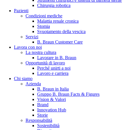
Strumenti chirurgici e sistemi di barriera sterile
Chirurgia robotica
Pazienti
Condizioni mediche
Malattia renale cronica
Stomia
Svuotamento della vescica
Servizi
B. Braun Customer Care
Lavora con noi
La nostra cultura
B. Braun in Italia
Lavorare in B. Braun
Opportunità di lavoro
Scopri chi siamo ed entra nel mondo di B. Braun in Italia: 4
Perché unirti a noi
sedi, 4 aziende, più di 700 dipendenti e un Centro di
Lavoro e carriera
Eccellenza a livello globale.
Chi siamo
Azienda
B. Braun in Italia
Gruppo B. Braun Facts & Figures
Vision & Valori
Brand
Innovation Hub
Storie
Responsabilità
Sostenibilità