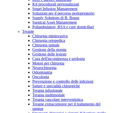
Kit procedurali personalizzati
Terapie
Media
Smart Infusion Management
Soluzioni per il percorso perioperatorio
Supply Solutions di B. Braun
Contatti
Surgical Asset Management
Poliambulatori, RSA e cure domiciliari
Terapie
Chirurgia mininvasiva
Chirurgia ortopedica
Chirurgia spinale
Gestione della stomia
Gestione delle lesioni
Cura dell'incontinenza e urologia
Motori per chirurgia
Neurochirurgia
Odontoiatria
Catalogo prodotti
Oncologia
Contatti
Prevenzione e controllo delle infezioni
Trova il prodotto che stai cercando. Visita il catalogo B.
Suture e specialità chirurgiche
Hai domande o richieste? Scrivici per entrare subito in
Braun con il nostro portfolio completo.
Terapia infusionale
contatto con un nostro referente.
Terapia multimodale
Terapia vascolare interventistica
Terapie extracorporee per il trattamento del
sangue