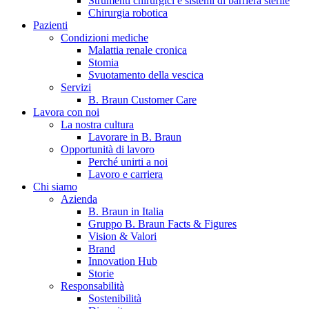
Strumenti chirurgici e sistemi di barriera sterile
Chirurgia robotica
Pazienti
Condizioni mediche
Malattia renale cronica
Stomia
Svuotamento della vescica
Servizi
B. Braun Customer Care
Lavora con noi
La nostra cultura
B. Braun in Italia
Lavorare in B. Braun
Opportunità di lavoro
Scopri chi siamo ed entra nel mondo di B. Braun in Italia: 4
Perché unirti a noi
sedi, 4 aziende, più di 700 dipendenti e un Centro di
Lavoro e carriera
Eccellenza a livello globale.
Chi siamo
Azienda
B. Braun in Italia
Gruppo B. Braun Facts & Figures
Vision & Valori
Brand
Innovation Hub
Storie
Responsabilità
Sostenibilità