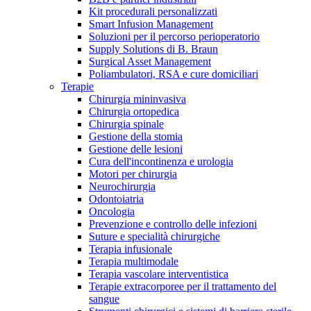
Kit procedurali personalizzati
Terapie
Media
Smart Infusion Management
Soluzioni per il percorso perioperatorio
Supply Solutions di B. Braun
Contatti
Surgical Asset Management
Poliambulatori, RSA e cure domiciliari
Terapie
Chirurgia mininvasiva
Chirurgia ortopedica
Chirurgia spinale
Gestione della stomia
Gestione delle lesioni
Cura dell'incontinenza e urologia
Motori per chirurgia
Neurochirurgia
Odontoiatria
Catalogo prodotti
Oncologia
Contatti
Prevenzione e controllo delle infezioni
Trova il prodotto che stai cercando. Visita il catalogo B.
Suture e specialità chirurgiche
Hai domande o richieste? Scrivici per entrare subito in
Braun con il nostro portfolio completo.
Terapia infusionale
contatto con un nostro referente.
Terapia multimodale
Terapia vascolare interventistica
Terapie extracorporee per il trattamento del
sangue