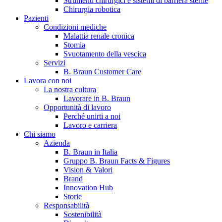
Strumenti chirurgici e sistemi di barriera sterile
Chirurgia robotica
Pazienti
Condizioni mediche
Malattia renale cronica
Stomia
Svuotamento della vescica
Servizi
B. Braun Customer Care
Lavora con noi
La nostra cultura
B. Braun in Italia
Lavorare in B. Braun
Opportunità di lavoro
Scopri chi siamo ed entra nel mondo di B. Braun in Italia: 4
Perché unirti a noi
sedi, 4 aziende, più di 700 dipendenti e un Centro di
Lavoro e carriera
Eccellenza a livello globale.
Chi siamo
Azienda
B. Braun in Italia
Gruppo B. Braun Facts & Figures
Vision & Valori
Brand
Innovation Hub
Storie
Responsabilità
Sostenibilità