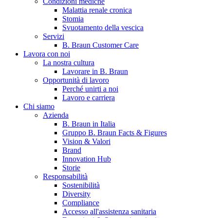
Condizioni mediche
Malattia renale cronica
Stomia
Svuotamento della vescica
Servizi
B. Braun Customer Care
Lavora con noi
La nostra cultura
Lavorare in B. Braun
Opportunità di lavoro
Contatti
Perché unirti a noi
Lavoro e carriera
Hai domande o richieste? Scrivici per entrare subito in contatto
Chi siamo
Azienda
B. Braun in Italia
Catalogo prodotti
Gruppo B. Braun Facts & Figures
Vision & Valori
Trova il prodotto che stai cercando. Visita il catalogo B. Braun 
Brand
Innovation Hub
Storie
Responsabilità
Sostenibilità
Diversity
Compliance
Accesso all'assistenza sanitaria