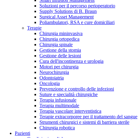
Smart Infusion Management
Contatti
Soluzioni per il percorso perioperatorio
Supply Solutions di B. Braun
Surgical Asset Management
Poliambulatori, RSA e cure domiciliari
Terapie
Chirurgia mininvasiva
Chirurgia ortopedica
Chirurgia spinale
Gestione della stomia
Gestione delle lesioni
Cura dell'incontinenza e urologia
Motori per chirurgia
Neurochirurgia
Odontoiatria
Oncologia
Prevenzione e controllo delle infezioni
Suture e specialità chirurgiche
Terapia infusionale
Terapia multimodale
Campione stomia o cateteri
Trova la tua opportunità di lavoro!
Terapia vascolare interventistica
Richiedi gratuitamente un campione al nostro Customer Care, che t
Terapie extracorporee per il trattamento del sangue
Scopri le opportunità di carriera del Gruppo B. Braun. Visita il 
Strumenti chirurgici e sistemi di barriera sterile
Chirurgia robotica
Pazienti