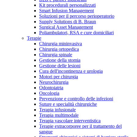
Kit procedurali personalizzati
Terapie
Media
Smart Infusion Management
Soluzioni per il percorso perioperatorio
Supply Solutions di B. Braun
Contatti
Surgical Asset Management
Poliambulatori, RSA e cure domiciliari
Terapie
Chirurgia mininvasiva
Chirurgia ortopedica
Chirurgia spinale
Gestione della stomia
Gestione delle lesioni
Cura dell'incontinenza e urologia
Motori per chirurgia
Neurochirurgia
Odontoiatria
Catalogo prodotti
Oncologia
Contatti
Prevenzione e controllo delle infezioni
Trova il prodotto che stai cercando. Visita il catalogo B.
Suture e specialità chirurgiche
Hai domande o richieste? Scrivici per entrare subito in
Braun con il nostro portfolio completo.
Terapia infusionale
contatto con un nostro referente.
Terapia multimodale
Terapia vascolare interventistica
Terapie extracorporee per il trattamento del
sangue