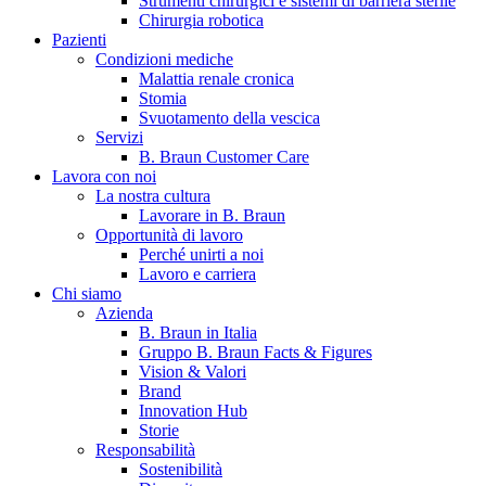
Strumenti chirurgici e sistemi di barriera sterile
Chirurgia robotica
Pazienti
Condizioni mediche
Malattia renale cronica
Stomia
Svuotamento della vescica
Servizi
B. Braun Customer Care
Lavora con noi
La nostra cultura
B. Braun in Italia
Lavorare in B. Braun
Opportunità di lavoro
Scopri chi siamo ed entra nel mondo di B. Braun in Italia: 4
Perché unirti a noi
sedi, 4 aziende, più di 700 dipendenti e un Centro di
Lavoro e carriera
Eccellenza a livello globale.
Chi siamo
Azienda
B. Braun in Italia
Gruppo B. Braun Facts & Figures
Vision & Valori
Brand
Innovation Hub
Storie
Responsabilità
Sostenibilità