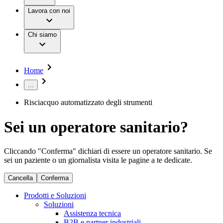
B. Braun Customer Care
Poliambulatori, RSA e cure domiciliari
Lavoro e carriera
Innovation Hub
Lavora con noi
Condizioni mediche
La nostra cultura
Storie
Terapie
Responsabilità
Chi siamo
Servizi
Chirurgia mininvasiva
Opportunità di lavoro
Chirurgia ortopedica
Sostenibilità
Chirurgia spinale
Diversity
Gestione della stomia
Compliance
Home
Gestione delle lesioni
Accesso all'assistenza sanitaria
Cura dell'incontinenza e urologia
...
Donazioni & Sponsorizzazioni
Motori per chirurgia
Neurochirurgia
Risciacquo automatizzato degli strumenti
Media
Odontoiatria
Oncologia
Immagini e video
Sei un operatore sanitario?
Prevenzione e controllo delle infezioni
News e comunicati stampa
Suture e specialità chirurgiche
Terapia infusionale
Contatti
Cliccando "Conferma" dichiari di essere un operatore sanitario. Se
Terapia multimodale
sei un paziente o un giornalista visita le pagine a te dedicate.
Terapia vascolare interventistica
Sedi
Terapie extracorporee per il trattamento del
Scrivici
Campione stomia o cateteri
Cancella
Conferma
sangue
Trova la tua opportunità di lavoro!
SAP Ariba
Strumenti chirurgici e sistemi di barriera sterile
Azienda
Richiedi gratuitamente un campione al nostro Customer Care,
Prodotti e Soluzioni
Scopri le opportunità di carriera del Gruppo B. Braun. Visita
Chirurgia robotica
che ti aiuterà a trovare il dispositivo più adatto a te.
Soluzioni
il nostro Global Job Market e trova le posizioni aperte per
Soluzioni
Assistenza tecnica
Responsabilità
ogni profilo di carriera.
B2B e partner industriali