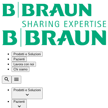
Prodotti e Soluzioni
Pazienti
Lavora con noi
Chi siamo
Soluzioni
Condizioni mediche
Assistenza tecnica
La nostra cultura
B2B e partner industriali
Malattia renale cronica
Azienda
Kit procedurali personalizzati
Stomia
Lavorare in B. Braun
Prodotti e Soluzioni
Smart Infusion Management
Svuotamento della vescica
B. Braun in Italia
Soluzioni per il percorso perioperatorio
Opportunità di lavoro
Gruppo B. Braun Facts & Figures
Supply Solutions di B. Braun
Servizi
Pazienti
Vision & Valori
Surgical Asset Management
Perché unirti a noi
Brand