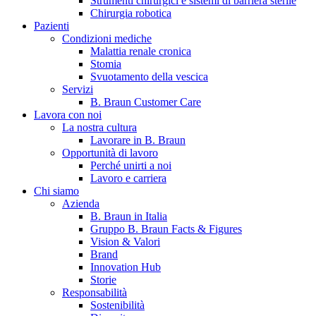
Strumenti chirurgici e sistemi di barriera sterile
Chirurgia robotica
Pazienti
Condizioni mediche
Malattia renale cronica
Stomia
Svuotamento della vescica
Servizi
B. Braun Customer Care
Lavora con noi
La nostra cultura
B. Braun in Italia
Lavorare in B. Braun
Opportunità di lavoro
Scopri chi siamo ed entra nel mondo di B. Braun in Italia: 4
Perché unirti a noi
sedi, 4 aziende, più di 700 dipendenti e un Centro di
Lavoro e carriera
Eccellenza a livello globale.
Chi siamo
Azienda
B. Braun in Italia
Gruppo B. Braun Facts & Figures
Vision & Valori
Brand
Innovation Hub
Storie
Responsabilità
Sostenibilità