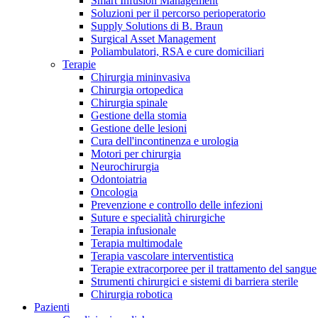
Smart Infusion Management
Contatti
Soluzioni per il percorso perioperatorio
Supply Solutions di B. Braun
Surgical Asset Management
Poliambulatori, RSA e cure domiciliari
Terapie
Chirurgia mininvasiva
Chirurgia ortopedica
Chirurgia spinale
Gestione della stomia
Gestione delle lesioni
Cura dell'incontinenza e urologia
Motori per chirurgia
Neurochirurgia
Odontoiatria
Oncologia
Prevenzione e controllo delle infezioni
Suture e specialità chirurgiche
Terapia infusionale
Terapia multimodale
Campione stomia o cateteri
Trova la tua opportunità di lavoro!
Terapia vascolare interventistica
Richiedi gratuitamente un campione al nostro Customer Care, che t
Terapie extracorporee per il trattamento del sangue
Scopri le opportunità di carriera del Gruppo B. Braun. Visita il 
Strumenti chirurgici e sistemi di barriera sterile
Chirurgia robotica
Pazienti