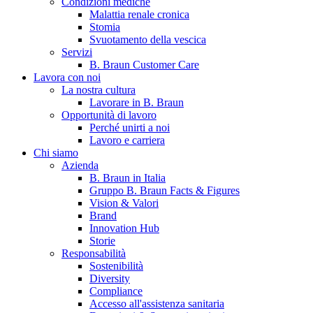
Condizioni mediche
Malattia renale cronica
Stomia
Svuotamento della vescica
Servizi
B. Braun Customer Care
Lavora con noi
La nostra cultura
Lavorare in B. Braun
Opportunità di lavoro
Contatti
Perché unirti a noi
Lavoro e carriera
Hai domande o richieste? Scrivici per entrare subito in contatto
Chi siamo
Azienda
B. Braun in Italia
Catalogo prodotti
Gruppo B. Braun Facts & Figures
Vision & Valori
Trova il prodotto che stai cercando. Visita il catalogo B. Braun 
Brand
Innovation Hub
Storie
Responsabilità
Sostenibilità
Diversity
Compliance
Accesso all'assistenza sanitaria