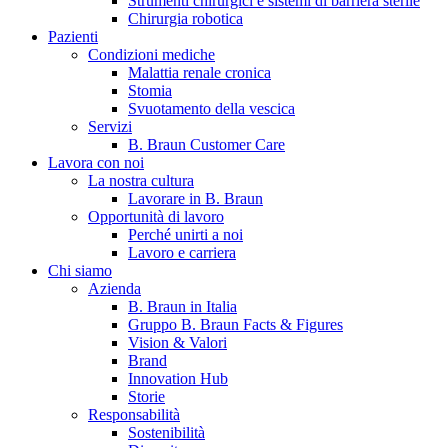
Strumenti chirurgici e sistemi di barriera sterile
Chirurgia robotica
Pazienti
Condizioni mediche
Malattia renale cronica
Stomia
Svuotamento della vescica
Servizi
B. Braun Customer Care
Lavora con noi
La nostra cultura
B. Braun in Italia
Lavorare in B. Braun
Opportunità di lavoro
Scopri chi siamo ed entra nel mondo di B. Braun in Italia: 4
Perché unirti a noi
sedi, 4 aziende, più di 700 dipendenti e un Centro di
Lavoro e carriera
Eccellenza a livello globale.
Chi siamo
Azienda
B. Braun in Italia
Gruppo B. Braun Facts & Figures
Vision & Valori
Brand
Innovation Hub
Storie
Responsabilità
Sostenibilità