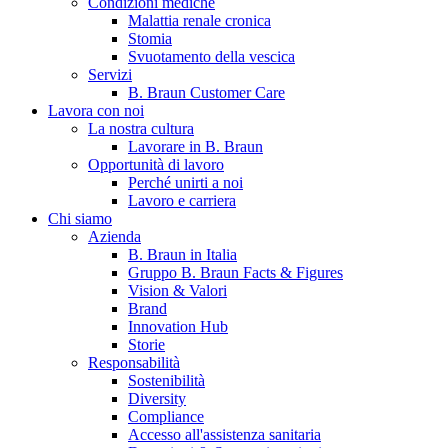
Condizioni mediche
Malattia renale cronica
Stomia
Svuotamento della vescica
Servizi
B. Braun Customer Care
Lavora con noi
La nostra cultura
Lavorare in B. Braun
Opportunità di lavoro
Contatti
Perché unirti a noi
Lavoro e carriera
Hai domande o richieste? Scrivici per entrare subito in contatto
Chi siamo
Azienda
B. Braun in Italia
Catalogo prodotti
Gruppo B. Braun Facts & Figures
Vision & Valori
Trova il prodotto che stai cercando. Visita il catalogo B. Braun 
Brand
Innovation Hub
Storie
Responsabilità
Sostenibilità
Diversity
Compliance
Accesso all'assistenza sanitaria