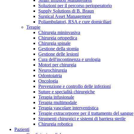
Smart Infusion Management
Contatti
Soluzioni per il percorso perioperatorio
Supply Solutions di B. Braun
Surgical Asset Management
Poliambulatori, RSA e cure domiciliari
Terapie
Chirurgia mininvasiva
Chirurgia ortopedica
Chirurgia spinale
Gestione della stomia
Gestione delle lesioni
Cura dell'incontinenza e urologia
Motori per chirurgia
Neurochirurgia
Odontoiatria
Oncologia
Prevenzione e controllo delle infezioni
Suture e specialità chirurgiche
Terapia infusionale
Terapia multimodale
Campione stomia o cateteri
Trova la tua opportunità di lavoro!
Terapia vascolare interventistica
Richiedi gratuitamente un campione al nostro Customer Care, che t
Terapie extracorporee per il trattamento del sangue
Scopri le opportunità di carriera del Gruppo B. Braun. Visita il 
Strumenti chirurgici e sistemi di barriera sterile
Chirurgia robotica
Pazienti