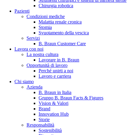
Strumenti chirurgici e sistemi di barriera sterile
Chirurgia robotica
Pazienti
Condizioni mediche
Malattia renale cronica
Stomia
Svuotamento della vescica
Servizi
B. Braun Customer Care
Lavora con noi
La nostra cultura
B. Braun in Italia
Lavorare in B. Braun
Opportunità di lavoro
Scopri chi siamo ed entra nel mondo di B. Braun in Italia: 4
Perché unirti a noi
sedi, 4 aziende, più di 700 dipendenti e un Centro di
Lavoro e carriera
Eccellenza a livello globale.
Chi siamo
Azienda
B. Braun in Italia
Gruppo B. Braun Facts & Figures
Vision & Valori
Brand
Innovation Hub
Storie
Responsabilità
Sostenibilità