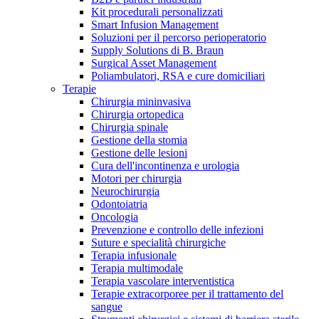
Kit procedurali personalizzati
Terapie
Media
Smart Infusion Management
Soluzioni per il percorso perioperatorio
Supply Solutions di B. Braun
Contatti
Surgical Asset Management
Poliambulatori, RSA e cure domiciliari
Terapie
Chirurgia mininvasiva
Chirurgia ortopedica
Chirurgia spinale
Gestione della stomia
Gestione delle lesioni
Cura dell'incontinenza e urologia
Motori per chirurgia
Neurochirurgia
Odontoiatria
Catalogo prodotti
Oncologia
Contatti
Prevenzione e controllo delle infezioni
Trova il prodotto che stai cercando. Visita il catalogo B.
Suture e specialità chirurgiche
Hai domande o richieste? Scrivici per entrare subito in
Braun con il nostro portfolio completo.
Terapia infusionale
contatto con un nostro referente.
Terapia multimodale
Terapia vascolare interventistica
Terapie extracorporee per il trattamento del
sangue