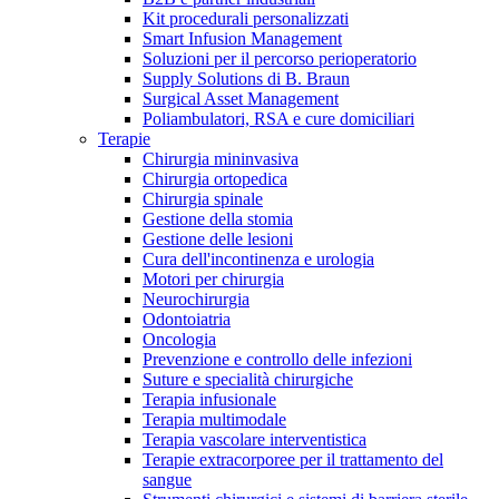
Kit procedurali personalizzati
Terapie
Media
Smart Infusion Management
Soluzioni per il percorso perioperatorio
Supply Solutions di B. Braun
Contatti
Surgical Asset Management
Poliambulatori, RSA e cure domiciliari
Terapie
Chirurgia mininvasiva
Chirurgia ortopedica
Chirurgia spinale
Gestione della stomia
Gestione delle lesioni
Cura dell'incontinenza e urologia
Motori per chirurgia
Neurochirurgia
Odontoiatria
Catalogo prodotti
Oncologia
Contatti
Prevenzione e controllo delle infezioni
Trova il prodotto che stai cercando. Visita il catalogo B.
Suture e specialità chirurgiche
Hai domande o richieste? Scrivici per entrare subito in
Braun con il nostro portfolio completo.
Terapia infusionale
contatto con un nostro referente.
Terapia multimodale
Terapia vascolare interventistica
Terapie extracorporee per il trattamento del
sangue