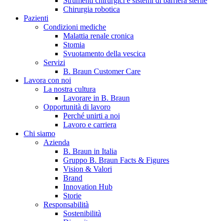
Strumenti chirurgici e sistemi di barriera sterile
Chirurgia robotica
Pazienti
Condizioni mediche
Malattia renale cronica
Stomia
Svuotamento della vescica
Servizi
B. Braun Customer Care
Lavora con noi
La nostra cultura
B. Braun in Italia
Lavorare in B. Braun
Opportunità di lavoro
Scopri chi siamo ed entra nel mondo di B. Braun in Italia: 4
Perché unirti a noi
sedi, 4 aziende, più di 700 dipendenti e un Centro di
Lavoro e carriera
Eccellenza a livello globale.
Chi siamo
Azienda
B. Braun in Italia
Gruppo B. Braun Facts & Figures
Vision & Valori
Brand
Innovation Hub
Storie
Responsabilità
Sostenibilità