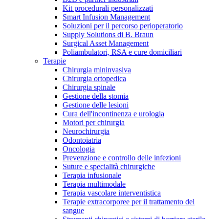
Kit procedurali personalizzati
Terapie
Media
Smart Infusion Management
Soluzioni per il percorso perioperatorio
Supply Solutions di B. Braun
Contatti
Surgical Asset Management
Poliambulatori, RSA e cure domiciliari
Terapie
Chirurgia mininvasiva
Chirurgia ortopedica
Chirurgia spinale
Gestione della stomia
Gestione delle lesioni
Cura dell'incontinenza e urologia
Motori per chirurgia
Neurochirurgia
Odontoiatria
Catalogo prodotti
Oncologia
Contatti
Prevenzione e controllo delle infezioni
Trova il prodotto che stai cercando. Visita il catalogo B.
Suture e specialità chirurgiche
Hai domande o richieste? Scrivici per entrare subito in
Braun con il nostro portfolio completo.
Terapia infusionale
contatto con un nostro referente.
Terapia multimodale
Terapia vascolare interventistica
Terapie extracorporee per il trattamento del
sangue