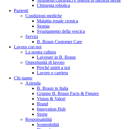
Strumenti chirurgici e sistemi di barriera sterile
Chirurgia robotica
Pazienti
Condizioni mediche
Malattia renale cronica
Stomia
Svuotamento della vescica
Servizi
B. Braun Customer Care
Lavora con noi
La nostra cultura
B. Braun in Italia
Lavorare in B. Braun
Opportunità di lavoro
Scopri chi siamo ed entra nel mondo di B. Braun in Italia: 4
Perché unirti a noi
sedi, 4 aziende, più di 700 dipendenti e un Centro di
Lavoro e carriera
Eccellenza a livello globale.
Chi siamo
Azienda
B. Braun in Italia
Gruppo B. Braun Facts & Figures
Vision & Valori
Brand
Innovation Hub
Storie
Responsabilità
Sostenibilità