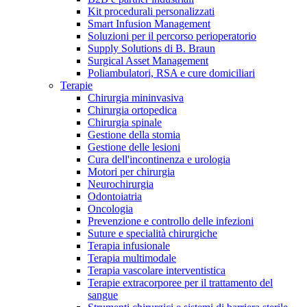
Kit procedurali personalizzati
Terapie
Media
Smart Infusion Management
Soluzioni per il percorso perioperatorio
Supply Solutions di B. Braun
Contatti
Surgical Asset Management
Poliambulatori, RSA e cure domiciliari
Terapie
Chirurgia mininvasiva
Chirurgia ortopedica
Chirurgia spinale
Gestione della stomia
Gestione delle lesioni
Cura dell'incontinenza e urologia
Motori per chirurgia
Neurochirurgia
Odontoiatria
Catalogo prodotti
Oncologia
Contatti
Prevenzione e controllo delle infezioni
Trova il prodotto che stai cercando. Visita il catalogo B.
Suture e specialità chirurgiche
Hai domande o richieste? Scrivici per entrare subito in
Braun con il nostro portfolio completo.
Terapia infusionale
contatto con un nostro referente.
Terapia multimodale
Terapia vascolare interventistica
Terapie extracorporee per il trattamento del
sangue