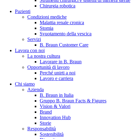
Strumenti chirurgici e sistemi di barriera sterile
Chirurgia robotica
Pazienti
Condizioni mediche
Malattia renale cronica
Stomia
Svuotamento della vescica
Servizi
B. Braun Customer Care
Lavora con noi
La nostra cultura
B. Braun in Italia
Lavorare in B. Braun
Opportunità di lavoro
Scopri chi siamo ed entra nel mondo di B. Braun in Italia: 4
Perché unirti a noi
sedi, 4 aziende, più di 700 dipendenti e un Centro di
Lavoro e carriera
Eccellenza a livello globale.
Chi siamo
Azienda
B. Braun in Italia
Gruppo B. Braun Facts & Figures
Vision & Valori
Brand
Innovation Hub
Storie
Responsabilità
Sostenibilità