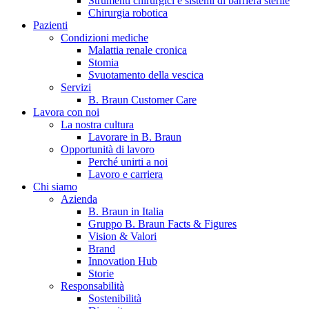
Strumenti chirurgici e sistemi di barriera sterile
Chirurgia robotica
Pazienti
Condizioni mediche
Malattia renale cronica
Stomia
Svuotamento della vescica
Servizi
B. Braun Customer Care
Lavora con noi
La nostra cultura
B. Braun in Italia
Lavorare in B. Braun
Opportunità di lavoro
Scopri chi siamo ed entra nel mondo di B. Braun in Italia: 4
Perché unirti a noi
sedi, 4 aziende, più di 700 dipendenti e un Centro di
Lavoro e carriera
Eccellenza a livello globale.
Chi siamo
Azienda
B. Braun in Italia
Gruppo B. Braun Facts & Figures
Vision & Valori
Brand
Innovation Hub
Storie
Responsabilità
Sostenibilità