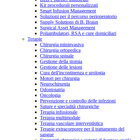
Kit procedurali personalizzati
Terapie
Media
Smart Infusion Management
Soluzioni per il percorso perioperatorio
Supply Solutions di B. Braun
Contatti
Surgical Asset Management
Poliambulatori, RSA e cure domiciliari
Terapie
Chirurgia mininvasiva
Chirurgia ortopedica
Chirurgia spinale
Gestione della stomia
Gestione delle lesioni
Cura dell'incontinenza e urologia
Motori per chirurgia
Neurochirurgia
Odontoiatria
Catalogo prodotti
Oncologia
Contatti
Prevenzione e controllo delle infezioni
Trova il prodotto che stai cercando. Visita il catalogo B.
Suture e specialità chirurgiche
Hai domande o richieste? Scrivici per entrare subito in
Braun con il nostro portfolio completo.
Terapia infusionale
contatto con un nostro referente.
Terapia multimodale
Terapia vascolare interventistica
Terapie extracorporee per il trattamento del
sangue