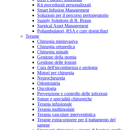
Kit procedurali personalizzati
Terapie
Media
Smart Infusion Management
Soluzioni per il percorso perioperatorio
Supply Solutions di B. Braun
Contatti
Surgical Asset Management
Poliambulatori, RSA e cure domiciliari
Terapie
Chirurgia mininvasiva
Chirurgia ortopedica
Chirurgia spinale
Gestione della stomia
Gestione delle lesioni
Cura dell'incontinenza e urologia
Motori per chirurgia
Neurochirurgia
Odontoiatria
Catalogo prodotti
Oncologia
Contatti
Prevenzione e controllo delle infezioni
Trova il prodotto che stai cercando. Visita il catalogo B.
Suture e specialità chirurgiche
Hai domande o richieste? Scrivici per entrare subito in
Braun con il nostro portfolio completo.
Terapia infusionale
contatto con un nostro referente.
Terapia multimodale
Terapia vascolare interventistica
Terapie extracorporee per il trattamento del
sangue