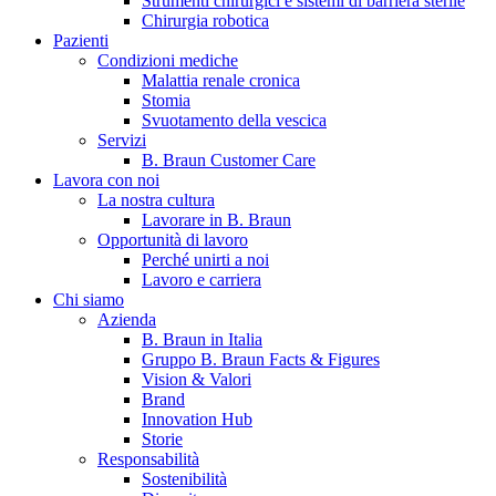
Strumenti chirurgici e sistemi di barriera sterile
Chirurgia robotica
Pazienti
Condizioni mediche
Malattia renale cronica
Stomia
Svuotamento della vescica
Servizi
B. Braun Customer Care
Lavora con noi
La nostra cultura
B. Braun in Italia
Lavorare in B. Braun
Opportunità di lavoro
Scopri chi siamo ed entra nel mondo di B. Braun in Italia: 4
Perché unirti a noi
sedi, 4 aziende, più di 700 dipendenti e un Centro di
Lavoro e carriera
Eccellenza a livello globale.
Chi siamo
Azienda
B. Braun in Italia
Gruppo B. Braun Facts & Figures
Vision & Valori
Brand
Innovation Hub
Storie
Responsabilità
Sostenibilità