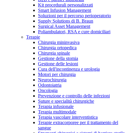
Kit procedurali personalizzati
Terapie
Media
Smart Infusion Management
Soluzioni per il percorso perioperatorio
Supply Solutions di B. Braun
Contatti
Surgical Asset Management
Poliambulatori, RSA e cure domiciliari
Terapie
Chirurgia mininvasiva
Chirurgia ortopedica
Chirurgia spinale
Gestione della stomia
Gestione delle lesioni
Cura dell'incontinenza e urologia
Motori per chirurgia
Neurochirurgia
Odontoiatria
Catalogo prodotti
Oncologia
Contatti
Prevenzione e controllo delle infezioni
Trova il prodotto che stai cercando. Visita il catalogo B.
Suture e specialità chirurgiche
Hai domande o richieste? Scrivici per entrare subito in
Braun con il nostro portfolio completo.
Terapia infusionale
contatto con un nostro referente.
Terapia multimodale
Terapia vascolare interventistica
Terapie extracorporee per il trattamento del
sangue