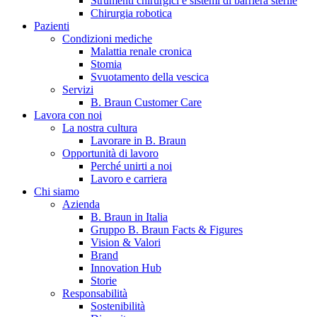
Strumenti chirurgici e sistemi di barriera sterile
Chirurgia robotica
Pazienti
Condizioni mediche
Malattia renale cronica
Stomia
Svuotamento della vescica
Servizi
B. Braun Customer Care
Lavora con noi
La nostra cultura
B. Braun in Italia
Lavorare in B. Braun
Opportunità di lavoro
Scopri chi siamo ed entra nel mondo di B. Braun in Italia: 4
Perché unirti a noi
sedi, 4 aziende, più di 700 dipendenti e un Centro di
Lavoro e carriera
Eccellenza a livello globale.
Chi siamo
Azienda
B. Braun in Italia
Gruppo B. Braun Facts & Figures
Vision & Valori
Brand
Innovation Hub
Storie
Responsabilità
Sostenibilità