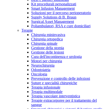
Kit procedurali personalizzati
Terapie
Media
Smart Infusion Management
Soluzioni per il percorso perioperatorio
Supply Solutions di B. Braun
Contatti
Surgical Asset Management
Poliambulatori, RSA e cure domiciliari
Terapie
Chirurgia mininvasiva
Chirurgia ortopedica
Chirurgia spinale
Gestione della stomia
Gestione delle lesioni
Cura dell'incontinenza e urologia
Motori per chirurgia
Neurochirurgia
Odontoiatria
Catalogo prodotti
Oncologia
Contatti
Prevenzione e controllo delle infezioni
Trova il prodotto che stai cercando. Visita il catalogo B.
Suture e specialità chirurgiche
Hai domande o richieste? Scrivici per entrare subito in
Braun con il nostro portfolio completo.
Terapia infusionale
contatto con un nostro referente.
Terapia multimodale
Terapia vascolare interventistica
Terapie extracorporee per il trattamento del
sangue