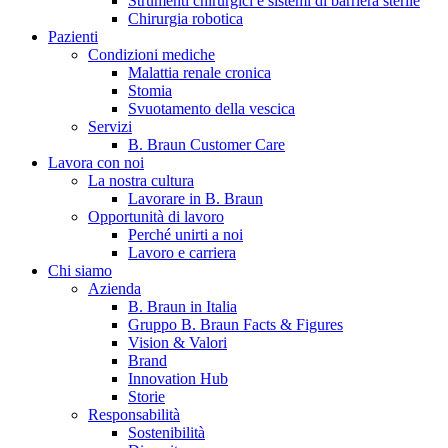
Strumenti chirurgici e sistemi di barriera sterile
Chirurgia robotica
Pazienti
Condizioni mediche
Malattia renale cronica
Stomia
Svuotamento della vescica
Servizi
B. Braun Customer Care
Lavora con noi
La nostra cultura
B. Braun in Italia
Lavorare in B. Braun
Opportunità di lavoro
Scopri chi siamo ed entra nel mondo di B. Braun in Italia: 4
Perché unirti a noi
sedi, 4 aziende, più di 700 dipendenti e un Centro di
Lavoro e carriera
Eccellenza a livello globale.
Chi siamo
Azienda
B. Braun in Italia
Gruppo B. Braun Facts & Figures
Vision & Valori
Brand
Innovation Hub
Storie
Responsabilità
Sostenibilità