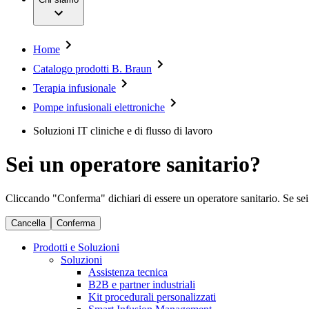
Servizi
Chirurgia mininvasiva
Opportunità di lavoro
Chirurgia ortopedica
Sostenibilità
Chirurgia spinale
Diversity
Gestione della stomia
Compliance
Home
Gestione delle lesioni
Accesso all'assistenza sanitaria
Cura dell'incontinenza e urologia
Catalogo prodotti B. Braun
Donazioni & Sponsorizzazioni
Motori per chirurgia
Terapia infusionale
Neurochirurgia
Media
Odontoiatria
Pompe infusionali elettroniche
Oncologia
Immagini e video
Prevenzione e controllo delle infezioni
News e comunicati stampa
Soluzioni IT cliniche e di flusso di lavoro
Suture e specialità chirurgiche
Terapia infusionale
Contatti
Sei un operatore sanitario?
Terapia multimodale
Terapia vascolare interventistica
Sedi
Terapie extracorporee per il trattamento del sangue
Scrivici
Cliccando "Conferma" dichiari di essere un operatore sanitario. Se sei u
Strumenti chirurgici e sistemi di barriera sterile
SAP Ariba
Chirurgia robotica
Azienda
Cancella
Conferma
Soluzioni
Prodotti e Soluzioni
Responsabilità
Soluzioni
Terapie
Assistenza tecnica
Media
B2B e partner industriali
Kit procedurali personalizzati