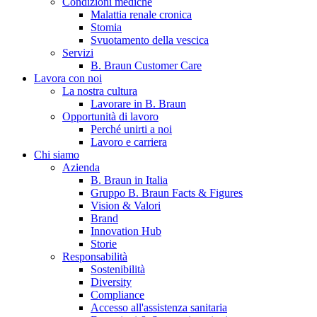
Condizioni mediche
Malattia renale cronica
Stomia
Svuotamento della vescica
Servizi
B. Braun Customer Care
Lavora con noi
La nostra cultura
Lavorare in B. Braun
Opportunità di lavoro
Contatti
Perché unirti a noi
Lavoro e carriera
Hai domande o richieste? Scrivici per entrare subito in contatto
Chi siamo
Azienda
B. Braun in Italia
Catalogo prodotti
Gruppo B. Braun Facts & Figures
Vision & Valori
Trova il prodotto che stai cercando. Visita il catalogo B. Braun 
Brand
Innovation Hub
Storie
Responsabilità
Sostenibilità
Diversity
Compliance
Accesso all'assistenza sanitaria