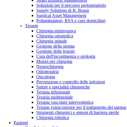
Smart Infusion Management
Contatti
Soluzioni per il percorso perioperatorio
Supply Solutions di B. Braun
Surgical Asset Management
Poliambulatori, RSA e cure domiciliari
Terapie
Chirurgia mininvasiva
Chirurgia ortopedica
Chirurgia spinale
Gestione della stomia
Gestione delle lesioni
Cura dell'incontinenza e urologia
Motori per chirurgia
Neurochirurgia
Odontoiatria
Oncologia
Prevenzione e controllo delle infezioni
Suture e specialità chirurgiche
Terapia infusionale
Terapia multimodale
Campione stomia o cateteri
Trova la tua opportunità di lavoro!
Terapia vascolare interventistica
Richiedi gratuitamente un campione al nostro Customer Care, che t
Terapie extracorporee per il trattamento del sangue
Scopri le opportunità di carriera del Gruppo B. Braun. Visita il 
Strumenti chirurgici e sistemi di barriera sterile
Chirurgia robotica
Pazienti