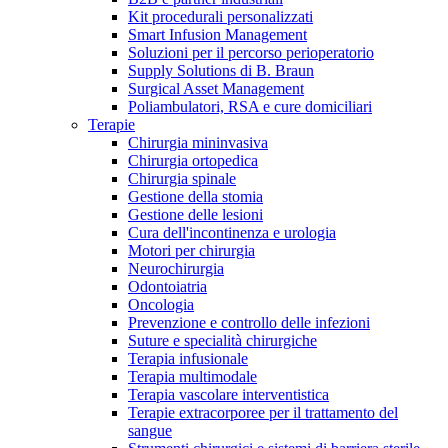
Kit procedurali personalizzati
Terapie
Media
Smart Infusion Management
Soluzioni per il percorso perioperatorio
Supply Solutions di B. Braun
Contatti
Surgical Asset Management
Poliambulatori, RSA e cure domiciliari
Terapie
Chirurgia mininvasiva
Chirurgia ortopedica
Chirurgia spinale
Gestione della stomia
Gestione delle lesioni
Cura dell'incontinenza e urologia
Motori per chirurgia
Neurochirurgia
Odontoiatria
Catalogo prodotti
Oncologia
Contatti
Prevenzione e controllo delle infezioni
Trova il prodotto che stai cercando. Visita il catalogo B.
Suture e specialità chirurgiche
Hai domande o richieste? Scrivici per entrare subito in
Braun con il nostro portfolio completo.
Terapia infusionale
contatto con un nostro referente.
Terapia multimodale
Terapia vascolare interventistica
Terapie extracorporee per il trattamento del
sangue