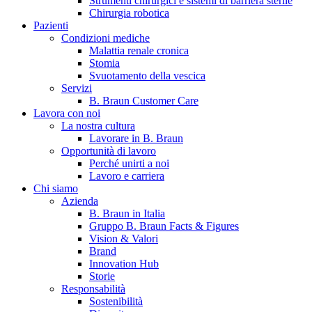
Strumenti chirurgici e sistemi di barriera sterile
Chirurgia robotica
Pazienti
Condizioni mediche
Malattia renale cronica
Stomia
Svuotamento della vescica
Servizi
B. Braun Customer Care
Lavora con noi
La nostra cultura
B. Braun in Italia
Lavorare in B. Braun
Opportunità di lavoro
Scopri chi siamo ed entra nel mondo di B. Braun in Italia: 4
Perché unirti a noi
sedi, 4 aziende, più di 700 dipendenti e un Centro di
Lavoro e carriera
Eccellenza a livello globale.
Chi siamo
Azienda
B. Braun in Italia
Gruppo B. Braun Facts & Figures
Vision & Valori
Brand
Innovation Hub
Storie
Responsabilità
Sostenibilità