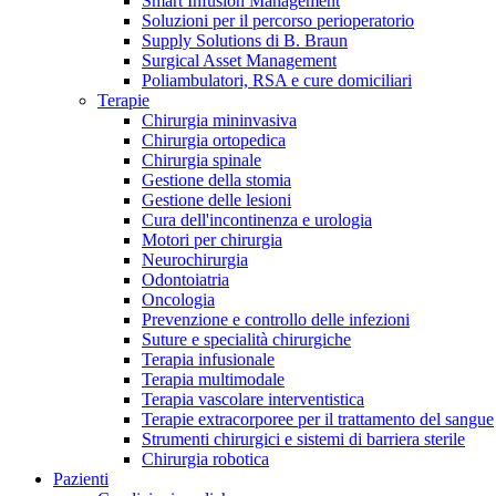
Smart Infusion Management
Contatti
Soluzioni per il percorso perioperatorio
Supply Solutions di B. Braun
Surgical Asset Management
Poliambulatori, RSA e cure domiciliari
Terapie
Chirurgia mininvasiva
Chirurgia ortopedica
Chirurgia spinale
Gestione della stomia
Gestione delle lesioni
Cura dell'incontinenza e urologia
Motori per chirurgia
Neurochirurgia
Odontoiatria
Oncologia
Prevenzione e controllo delle infezioni
Suture e specialità chirurgiche
Terapia infusionale
Terapia multimodale
Campione stomia o cateteri
Trova la tua opportunità di lavoro!
Terapia vascolare interventistica
Richiedi gratuitamente un campione al nostro Customer Care, che t
Terapie extracorporee per il trattamento del sangue
Scopri le opportunità di carriera del Gruppo B. Braun. Visita il 
Strumenti chirurgici e sistemi di barriera sterile
Chirurgia robotica
Pazienti