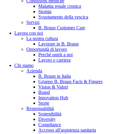
Condizioni mediche
Malattia renale cronica
Stomia
Svuotamento della vescica
Servizi
B. Braun Customer Care
Lavora con noi
La nostra cultura
Lavorare in B. Braun
Opportunità di lavoro
Contatti
Perché unirti a noi
Lavoro e carriera
Hai domande o richieste? Scrivici per entrare subito in contatto
Chi siamo
Azienda
B. Braun in Italia
Catalogo prodotti
Gruppo B. Braun Facts & Figures
Vision & Valori
Trova il prodotto che stai cercando. Visita il catalogo B. Braun 
Brand
Innovation Hub
Storie
Responsabilità
Sostenibilità
Diversity
Compliance
Accesso all'assistenza sanitaria