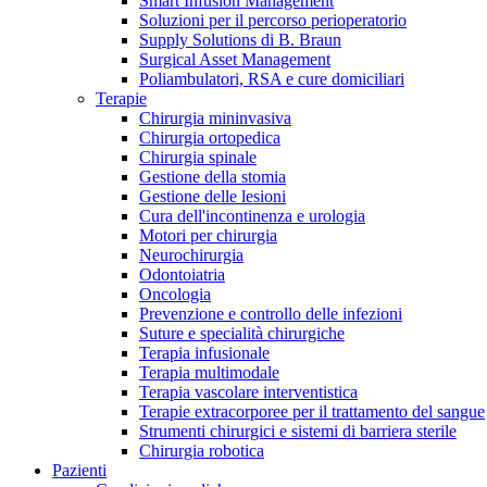
Smart Infusion Management
Contatti
Soluzioni per il percorso perioperatorio
Supply Solutions di B. Braun
Surgical Asset Management
Poliambulatori, RSA e cure domiciliari
Terapie
Chirurgia mininvasiva
Chirurgia ortopedica
Chirurgia spinale
Gestione della stomia
Gestione delle lesioni
Cura dell'incontinenza e urologia
Motori per chirurgia
Neurochirurgia
Odontoiatria
Oncologia
Prevenzione e controllo delle infezioni
Suture e specialità chirurgiche
Terapia infusionale
Terapia multimodale
Campione stomia o cateteri
Trova la tua opportunità di lavoro!
Terapia vascolare interventistica
Richiedi gratuitamente un campione al nostro Customer Care, che t
Terapie extracorporee per il trattamento del sangue
Scopri le opportunità di carriera del Gruppo B. Braun. Visita il 
Strumenti chirurgici e sistemi di barriera sterile
Chirurgia robotica
Pazienti