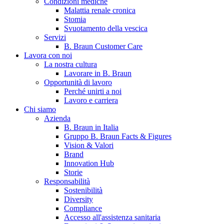
Condizioni mediche
Malattia renale cronica
Stomia
Svuotamento della vescica
Servizi
B. Braun Customer Care
Lavora con noi
La nostra cultura
Lavorare in B. Braun
Opportunità di lavoro
Contatti
Perché unirti a noi
Lavoro e carriera
Hai domande o richieste? Scrivici per entrare subito in contatto
Chi siamo
Azienda
B. Braun in Italia
Catalogo prodotti
Gruppo B. Braun Facts & Figures
Vision & Valori
Trova il prodotto che stai cercando. Visita il catalogo B. Braun 
Brand
Innovation Hub
Storie
Responsabilità
Sostenibilità
Diversity
Compliance
Accesso all'assistenza sanitaria